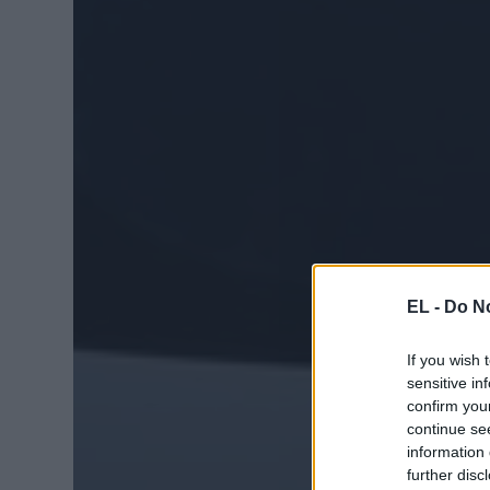
EL -
Do No
If you wish 
sensitive in
confirm you
continue se
information 
further disc