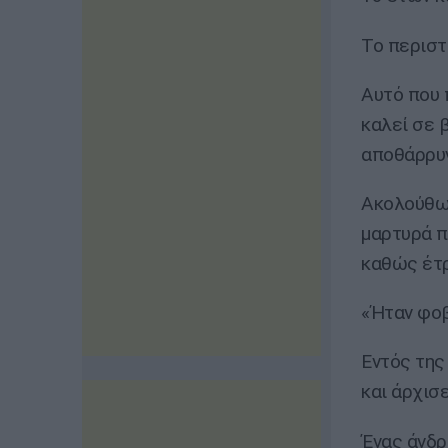
Το περιστ
Αυτό που 
καλεί σε 
αποθάρρυν
Ακολούθως
μαρτυρά π
καθώς έτρ
«Ήταν φοβ
Εντός της
και άρχισ
Ένας άνδρ