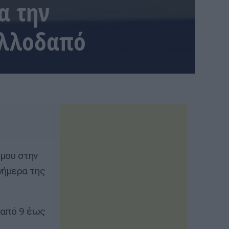
α την
αλλοδαπό
μου στην
νήμερα της
 από 9 έως