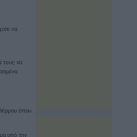
χισε να
ι
ά τους να
ιασμένα
Θέρμου όπου
μα υπό την