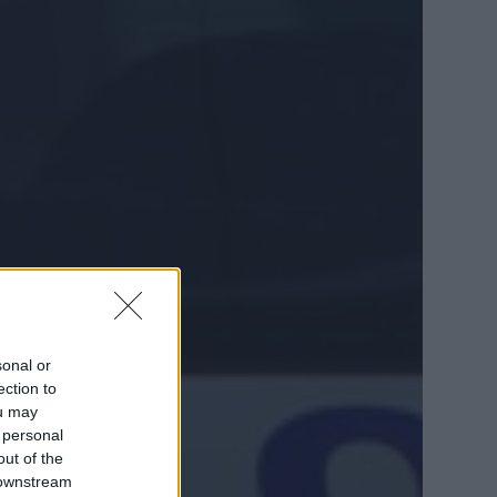
sonal or
ection to
ou may
 personal
out of the
 downstream