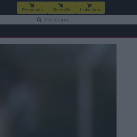
Primashop
Macrolife
Liakoshop
Αναζήτηση
για: