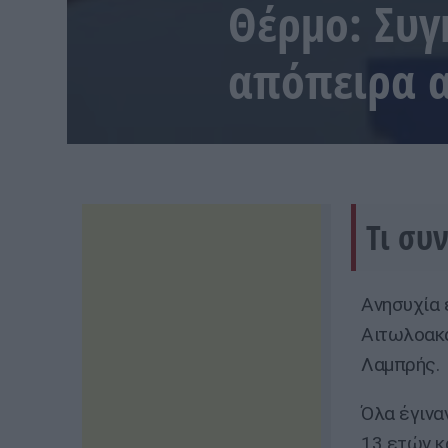
Θέρμο: Συγ
απόπειρα 
Τι συ
Ανησυχία 
Αιτωλοακα
Λαμπρής.
Όλα έγινα
13 ετών κ