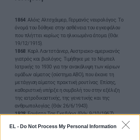
1864
: Αλόις Αλτσχάιμερ, Γερμανός νευρολόγος. Το
όνομά του δόθηκε στην ασθένεια του εγκεφάλου
που πλήττει κυρίως τα ηλικιωμένα άτομα. (Θάν.
19/12/1915).
1868
: Καρλ Λαντστάινερ, Αυστριακο-αμερικανός
γιατρός και βιολόγος. Τιμήθηκε με το Νόμπελ
Ιατρικής το 1930 για την ανακάλυψη των κύριων
ομάδων αίματος (σύστημα ΑΒΟ), που έκανε τη
μετάγγιση αίματος πρακτική ρουτίνας. Επίσης,
καθοριστική υπήρξε η συμβολή του στην εξέλιξη
της ιατροδικαστικής, της γενετικής και της
ανθρωπολογίας. (Θάν. 26/6/1943).
1928
: Ερνέστο Τσε Γκεβάρα. (Θάν. 9/10/1967).
EL -
Do Not Process My Personal Information
Θάνατοι