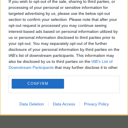
If you wish to opt-out of the sale, sharing to third parties, or
processing of your personal or sensitive information for
targeted advertising by us, please use the below opt-out
1904
: Νικηφόρος Λύτρας, Έλληνας ζωγράφος.
section to confirm your selection. Please note that after your
opt-out request is processed you may continue seeing
(Γενν. 1832).
interest-based ads based on personal information utilized by
1920:
Μαξ (Μαξιμίλιαν) Βέμπερ, Γερμανός
us or personal information disclosed to third parties prior to
οικονομολόγος και κοινωνιολόγος, από τους
your opt-out. You may separately opt-out of the further
θεμελιωτές της επιστήμης της κοινωνιολογίας.
disclosure of your personal information by third parties on the
(Γενν. 21/4/1864).
IAB’s list of downstream participants. This information may
also be disclosed by us to third parties on the
IAB’s List of
1995:
Ρόρι Γκάλαχερ, Iρλανδός ρόκερ. (Γενν.
Downstream Participants
that may further disclose it to other
2/3/1948).
third parties.
(photo: pixabay)
CONFIRM
Data Deletion
Data Access
Privacy Policy