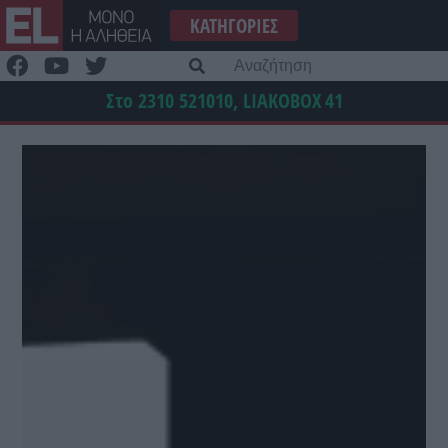
Μετάβαση
ΚΑΤΗΓΟΡΊΕΣ
στο
περιεχόμενο
Α
γι
Στο 2310 521010, LIAKOBOX
41