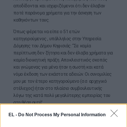
αποδίδονται και ισχυριζόμενοι ότι δεν έλαβαν
ποτέ παράνομα χρήματα για την άσκηση των
καθηκόντων τους.
Όπως φέρεται να είπε ο 51 ετών
κατηγορούμενος , υπάλληλος στην Υπηρεσία
Δόμησης του Δήμου Κηφισιάς: “Σε καμία
περίπτωση δεν ζήτησα και δεν έλαβα χρήματα για
καμία διοικητική πράξη. Αποκλειστικός σκοπός
και γνώμονας για μένα ήταν η σωστή και κατά
νόμο έκδοση των εκάστοτε αδειών. Οι συνομιλίες
μου με τον έτερο κατηγορούμενο (σ.σ. αρχηγικό
στέλεχος) ήταν στο πλαίσιο συμβουλευτικής
λόγω της κατά πολύ μεγαλύτερης εμπειρίας του
στη θέση αυτή”.
Ο 57χρονος προϊστάμενος του Τμήματος Ελέγχου
EL -
Do Not Process My Personal Information
Κατασκευών της Υπηρεσίας Δόμησης Κηφισιάς,