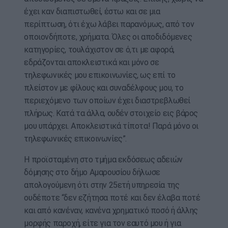
έχει καν διαπιστωθεί, έστω και σε μια
περίπτωση, ότι έχω λάβει παρανόμως, από τον
οποιονδήποτε, χρήματα. Όλες οι αποδιδόμενες
κατηγορίες, τουλάχιστον σε ό,τι με αφορά,
εδράζονται αποκλειστικά και μόνο σε
τηλεφωνικές μου επικοινωνίες, ως επί το
πλείστον με φίλους και συναδέλφους μου, το
περιεχόμενο των οποίων έχει διαστρεβλωθεί
πλήρως. Κατά τα άλλα, ουδέν στοιχείο εις βάρος
μου υπάρχει. Αποκλειστικά τίποτα! Παρά μόνο οι
τηλεφωνικές επικοινωνίες”.
Η προϊσταμένη στο τμήμα εκδόσεως αδειών
δόμησης στο δήμο Αμαρουσίου δήλωσε
απολογούμενη ότι στην 25ετή υπηρεσία της
ουδέποτε “δεν εζήτησα ποτέ και δεν έλαβα ποτέ
και από κανέναν, κανένα χρηματικό ποσό ή άλλης
μορφής παροχή, είτε για τον εαυτό μου ή για