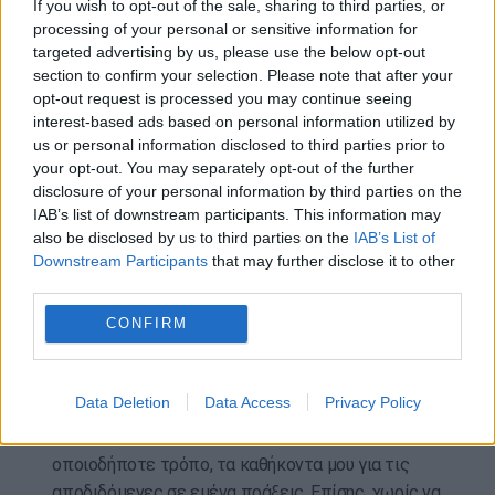
σύμφωνα με πληροφορίες, δήλωσε στην
If you wish to opt-out of the sale, sharing to third parties, or
processing of your personal or sensitive information for
Ανακρίτρια ότι πολλές φορές έχει κληθεί να
targeted advertising by us, please use the below opt-out
δώσει εξηγήσεις καθώς λόγω αρμοδιότητας
section to confirm your selection. Please note that after your
«είμαστε συχνά εκτεθειμένοι σε κάθε είδους
opt-out request is processed you may continue seeing
καταγγελίες» και τόνισε και έχει απαλλαγεί σε
interest-based ads based on personal information utilized by
όλες.
us or personal information disclosed to third parties prior to
your opt-out. You may separately opt-out of the further
“Αρνούμαι κατηγορηματικά όλες τις αποδιδόμενες
disclosure of your personal information by third parties on the
IAB’s list of downstream participants. This information may
κατηγορίες. Επί 32 έτη που εργάζομαι στο Δήμο
also be disclosed by us to third parties on the
IAB’s List of
Κηφισιάς δεν έχω ποτέ και με κανέναν τρόπο
Downstream Participants
that may further disclose it to other
παραβεί τα καθήκοντα μου και ούτε βεβαίως έχω
third parties.
λάβει ποτέ χρήματα, από τον οποιοδήποτε,
CONFIRM
προκειμένου να εκτελέσω τα καθήκοντα μου.. Δεν
μπορώ παρά να εκφράσω την έκπληξη μου για το
γεγονός ότι βρίσκομαι αντιμέτωπος για τόσο
Data Deletion
Data Access
Privacy Policy
σοβαρές πράξεις χωρίς ωστόσο να έχει γίνει
έρευνα για το εάν πράγματι έχω παραβεί, με
οποιοδήποτε τρόπο, τα καθήκοντα μου για τις
αποδιδόμενες σε εμένα πράξεις. Επίσης, χωρίς να