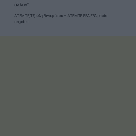
άλλον”.
ΑΠΕΜΠΕ,Τζούλη Βινιεράτου – ΑΠΕΜΠΕ-EPA-EPA photo
αρχείου