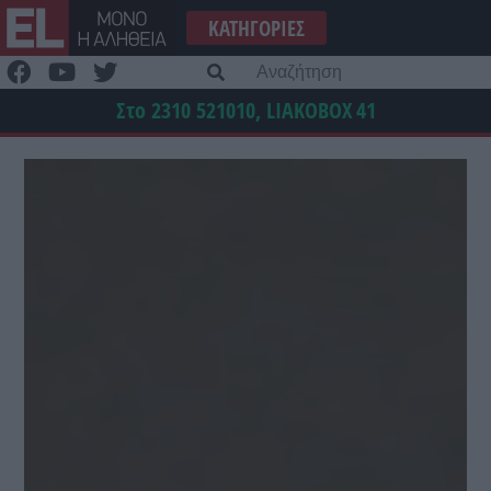
Μετάβαση
ΚΑΤΗΓΟΡΊΕΣ
στο
περιεχόμενο
Α
γι
Στο 2310 521010, LIAKOBOX
41