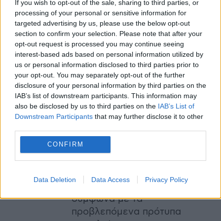
If you wish to opt-out of the sale, sharing to third parties, or
Με προϋπολογισμό
processing of your personal or sensitive information for
587.468 ευρώ, θα
targeted advertising by us, please use the below opt-out
πραγματοποιηθεί η
section to confirm your selection. Please note that after your
λειτουργική και αισθητική
opt-out request is processed you may continue seeing
interest-based ads based on personal information utilized by
αναβάθμιση σε δύο
us or personal information disclosed to third parties prior to
παιδικές χαρές του Δήμου
your opt-out. You may separately opt-out of the further
Νέας Σμύρνης, οι οποίες
disclosure of your personal information by third parties on the
παρουσιάζουν φθορές
IAB’s list of downstream participants. This information may
also be disclosed by us to third parties on the
IAB’s List of
λόγω παλαιότητας, τόσο
Downstream Participants
that may further disclose it to other
στον εξοπλισμό, όσο και
third parties.
στα δάπεδα. Μετά την
CONFIRM
ολοκλήρωση των
εργασιών, θα προχωρήσει η
διαδικασία πιστοποίησης
Data Deletion
Data Access
Privacy Policy
των παιδικών χαρών,
σύμφωνα με τα
προβλεπόμενα πρότυπα