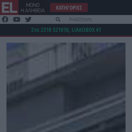
Μετάβαση
ΚΑΤΗΓΟΡΊΕΣ
στο
περιεχόμενο
Α
γι
Στο 2310 521010, LIAKOBOX
41