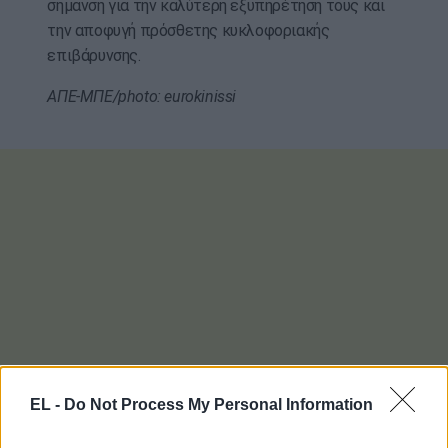
σήμανση για την καλύτερη εξυπηρέτησή τους και
την αποφυγή πρόσθετης κυκλοφοριακής
επιβάρυνσης.
ΑΠΕ-ΜΠΕ/photo: eurokinissi
EL -
Do Not Process My Personal Information