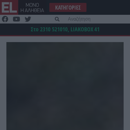
Μετάβαση
ΚΑΤΗΓΟΡΊΕΣ
στο
περιεχόμενο
Α
γι
Στο 2310 521010, LIAKOBOX
41