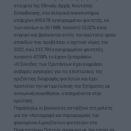
στοιχεία της Εθνικής Αρχής Ανώτατης
Εκπαίδευσης, στα ελληνικά πανεπιστήμια
υπάρχουν 695.678 εγγεγραμμένοι φοιτητές, εκ
των οποίων οι 361.888, ποσοστό 52,02% είναι
ενεργοί και βρίσκονται εντός του ανώτατοι ορίου
σπουδών που προβλέπει ο σχετικό νόμος του
2022, ενώ 333.790 εγγεγραμμένοι φοιτητές,
ποσοστό 47,98% το έχουν ξεπεράσει».
«Η Σύνοδος των Πρυτάνεων έχει εκφράσει
σοβαρές ανησυχίες για τις επιπτώσεις της
οριζόντιας διαγραφής φοιτητών και έχει
προτείνει την αντιμετώπιση του ζητήματος με
κοινωνική ευαισθησία», επισημαίνεται στην
ερώτηση.
Παράλληλα, οι βουλευτές εστιάζουν στη μελέτη
για την «Καταγραφή και περιορισμούς του
φαινομένου λιμναζόντων φοιτητών» στο
Πανεπιστήμιο Πατρών, σύμφωνα με την οποία τα