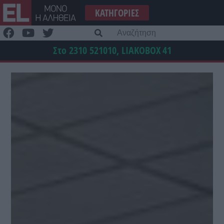
Μετάβαση
ΚΑΤΗΓΟΡΊΕΣ
στο
περιεχόμενο
Α
γι
Στο 2310 521010, LIAKOBOX
41