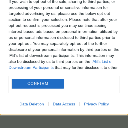
μεταξύ των χωρών της
If you wish to opt-out of the sale, sharing to third parties, or
ΕΕ», καταλήγουν οι
processing of your personal or sensitive information for
targeted advertising by us, please use the below opt-out
βουλευτές του ΠΑΣΟΚ.
section to confirm your selection. Please note that after your
opt-out request is processed you may continue seeing
(ΑΠΕ -ΜΠΕ / Νατάσα Θωμά / photo: eurokinissi)
interest-based ads based on personal information utilized by
us or personal information disclosed to third parties prior to
your opt-out. You may separately opt-out of the further
disclosure of your personal information by third parties on the
IAB’s list of downstream participants. This information may
also be disclosed by us to third parties on the
IAB’s List of
Downstream Participants
that may further disclose it to other
third parties.
CONFIRM
Data Deletion
Data Access
Privacy Policy