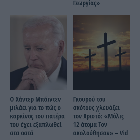
Γεωργίας»
Ο Χάντερ Μπάιντεν
Γκουρού του
μιλάει για το πώς ο
σκότους χλευάζει
καρκίνος του πατέρα
τον Χριστό: «Μόλις
του έχει εξαπλωθεί
12 άτομα Τον
στα οστά
ακολούθησαν» – Vid