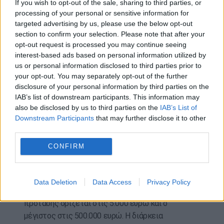
If you wish to opt-out of the sale, sharing to third parties, or
τόπους αρμόδιων υπηρεσιών αλιείας. Παράλληλα,
processing of your personal or sensitive information for
targeted advertising by us, please use the below opt-out
πρέπει να είναι καταχωρισμένα στο Εθνικό και
section to confirm your selection. Please note that after your
Κοινοτικό Αλιευτικό Μητρώο, όπου αυτό
opt-out request is processed you may continue seeing
απαιτείται, και να πληρούν τις προβλέψεις της
interest-based ads based on personal information utilized by
εθνικής και ενωσιακής νομοθεσίας.
us or personal information disclosed to third parties prior to
your opt-out. You may separately opt-out of the further
Σύμφωνα με την πρόσκληση, οι πράξεις αφορούν,
disclosure of your personal information by third parties on the
μεταξύ άλλων, την προμήθεια εξοπλισμού
IAB’s list of downstream participants. This information may
ασφάλειας, συστημάτων επικοινωνίας,
also be disclosed by us to third parties on the
IAB’s List of
Downstream Participants
that may further disclose it to other
εξοπλισμού πυρόσβεσης και διάσωσης,
third parties.
υγειονομικών εγκαταστάσεων, μέσων βελτίωσης
των συνθηκών εργασίας επί του σκάφους, καθώς
CONFIRM
και παρεμβάσεις για τη βελτίωση της ποιότητας
και της υγιεινής των αλιευμάτων.
Data Deletion
Data Access
Privacy Policy
Ο ελάχιστος προϋπολογισμός κάθε επενδυτικής
πρότασης ορίζεται στις 5.000 ευρώ και ο
μέγιστος στις 500.000 ευρώ. Η διάρκεια