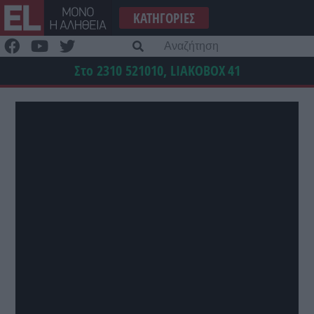
Μετάβαση
ΚΑΤΗΓΟΡΊΕΣ
στο
περιεχόμενο
Α
γι
Στο 2310 521010, LIAKOBOX
41