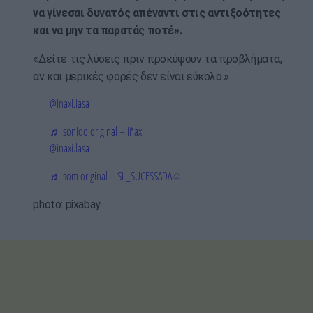
να γίνεσαι δυνατός απέναντι στις αντιξοότητες
και να μην τα παρατάς ποτέ».
«Δείτε τις λύσεις πριν προκύψουν τα προβλήματα,
αν και μερικές φορές δεν είναι εύκολο.»
@inaxi.lasa
♬ sonido original – Iñaxi
@inaxi.lasa
♬ som original – SL_SUCESSADA♤
photo: pixabay