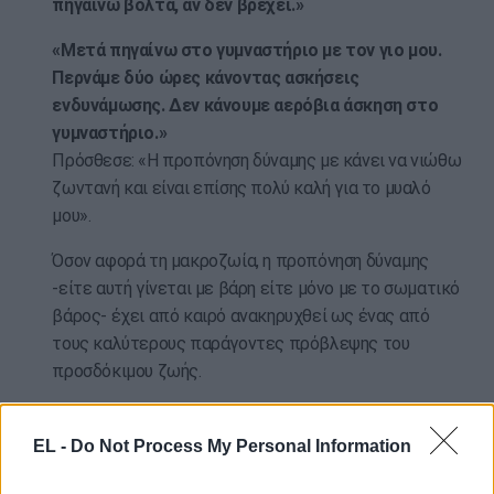
πηγαίνω βόλτα, αν δεν βρέχει.»
«Μετά πηγαίνω στο γυμναστήριο με τον γιο μου.
Περνάμε δύο ώρες κάνοντας ασκήσεις
ενδυνάμωσης. Δεν κάνουμε αερόβια άσκηση στο
γυμναστήριο.»
Πρόσθεσε: «Η προπόνηση δύναμης με κάνει να νιώθω
ζωντανή και είναι επίσης πολύ καλή για το μυαλό
μου».
Όσον αφορά τη μακροζωία, η προπόνηση δύναμης
-είτε αυτή γίνεται με βάρη είτε μόνο με το σωματικό
βάρος- έχει από καιρό ανακηρυχθεί ως ένας από
τους καλύτερους παράγοντες πρόβλεψης του
προσδόκιμου ζωής.
Μελέτες έχουν δείξει ότι η μυϊκή αδυναμία –
ειδικά στα πόδια – σχετίζεται με αυξημένο
EL -
Do Not Process My Personal Information
κίνδυνο θνησιμότητας από κάθε αιτία, καρδιακών