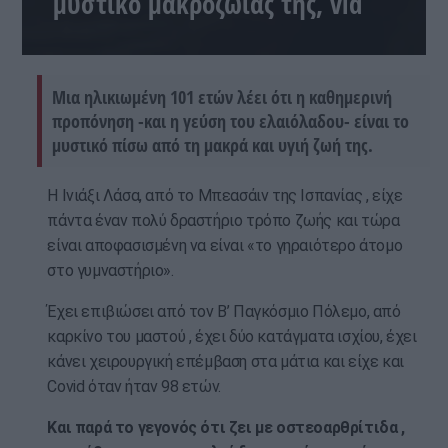
μυστικό μακροζωίας της, vid
Μια ηλικιωμένη 101 ετών λέει ότι η καθημερινή
προπόνηση -και η γεύση του ελαιόλαδου- είναι το
μυστικό πίσω από τη μακρά και υγιή ζωή της.
Η Ινιάξι Λάσα, από το Μπεασάιν της Ισπανίας , είχε
πάντα έναν πολύ δραστήριο τρόπο ζωής και τώρα
είναι αποφασισμένη να είναι «το γηραιότερο άτομο
στο γυμναστήριο».
Έχει επιβιώσει από τον Β’ Παγκόσμιο Πόλεμο, από
καρκίνο του μαστού , έχει δύο κατάγματα ισχίου, έχει
κάνει χειρουργική επέμβαση στα μάτια και είχε και
Covid όταν ήταν 98 ετών.
Και παρά το γεγονός ότι ζει με οστεοαρθρίτιδα ,