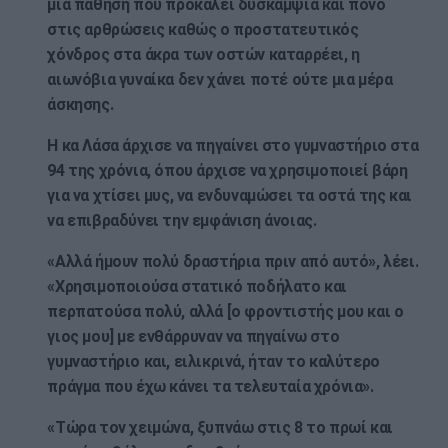
μια πάθηση που προκαλεί δυσκαμψία και πόνο
στις αρθρώσεις καθώς ο προστατευτικός
χόνδρος στα άκρα των οστών καταρρέει, η
αιωνόβια γυναίκα δεν χάνει ποτέ ούτε μια μέρα
άσκησης.
Η κα Λάσα άρχισε να πηγαίνει στο γυμναστήριο στα
94 της χρόνια, όπου άρχισε να χρησιμοποιεί βάρη
για να χτίσει μυς, να ενδυναμώσει τα οστά της και
να επιβραδύνει την εμφάνιση άνοιας.
«Αλλά ήμουν πολύ δραστήρια πριν από αυτό», λέει.
«Χρησιμοποιούσα στατικό ποδήλατο και
περπατούσα πολύ, αλλά [ο φροντιστής μου και ο
γιος μου] με ενθάρρυναν να πηγαίνω στο
γυμναστήριο και, ειλικρινά, ήταν το καλύτερο
πράγμα που έχω κάνει τα τελευταία χρόνια».
«Τώρα τον χειμώνα, ξυπνάω στις 8 το πρωί και