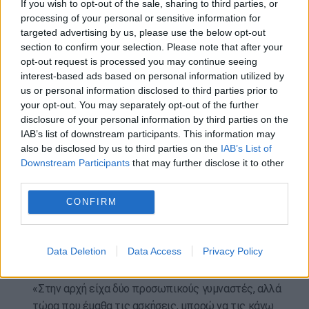
παθήσεων, ακόμη και άνοιας.
If you wish to opt-out of the sale, sharing to third parties, or
processing of your personal or sensitive information for
Και η καθημερινή δίωρη προπόνηση της κας Λάσα
targeted advertising by us, please use the below opt-out
section to confirm your selection. Please note that after your
ενεργοποιεί τα πάντα, από τις μεγάλες μυϊκές
opt-out request is processed you may continue seeing
ομάδες μέχρι το καρδιαγγειακό, νευροκινητικό και
interest-based ads based on personal information utilized by
σκελετικό σύστημα, συμβάλλοντας στη βελτίωση
us or personal information disclosed to third parties prior to
της υγείας των οστών και στην πρόληψη της
your opt-out. You may separately opt-out of the further
ατροφίας που σχετίζεται με την ηλικία.
disclosure of your personal information by third parties on the
IAB’s list of downstream participants. This information may
«Η άσκηση είναι το καλύτερο πράγμα που μπορεί
also be disclosed by us to third parties on the
IAB’s List of
να κάνει ένας ηλικιωμένος για την υγεία του», λέει.
Downstream Participants
that may further disclose it to other
third parties.
«Και είναι το καλύτερο φάρμακο για μακροζωία».
CONFIRM
Και υπάρχει και επιστήμη που το υποστηρίζει. Η άρση
βαρών μόνο τρεις φορές την εβδομάδα έχει
αποδειχθεί ότι μειώνει τη βιολογική ηλικία ενός
Data Deletion
Data Access
Privacy Policy
ατόμου κατά σχεδόν οκτώ χρόνια.
«Στην αρχή είχα δύο προσωπικούς γυμναστές, αλλά
τώρα που έμαθα τις ασκήσεις, μπορώ να τις κάνω