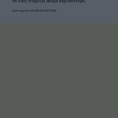
να τους στηρίξει ακόμα περισσότερο.
photo αρχείου ΑΠΕ-ΜΠΕ/EPA-KEYSTONE