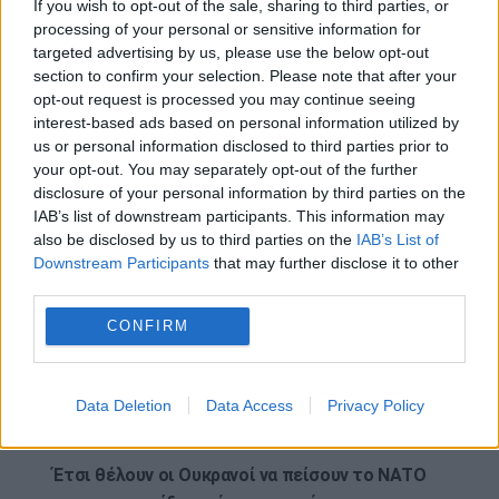
If you wish to opt-out of the sale, sharing to third parties, or
αεροσκαφών, κάτι που
processing of your personal or sensitive information for
ακριβώς κάνουν οι
targeted advertising by us, please use the below opt-out
section to confirm your selection. Please note that after your
Ρωσικές Ένοπλες
opt-out request is processed you may continue seeing
Δυνάμεις.
interest-based ads based on personal information utilized by
Εν τω μεταξύ, οι δυνάμεις
us or personal information disclosed to third parties prior to
αεράμυνας της Ρωσίας
your opt-out. You may separately opt-out of the further
παραμένουν σε εγρήγορση
disclosure of your personal information by third parties on the
IAB’s list of downstream participants. This information may
και προετοιμάζονται για
also be disclosed by us to third parties on the
IAB’s List of
την απόκρουση ακόμη πιο
Downstream Participants
that may further disclose it to other
εντατικών και ισχυρών
third parties.
επιθέσεων.
CONFIRM
Σημειώνεται πως έλαβε χώρα ακόμα μία επίθεση
με ουκρανικά drones λίγες ώρες πριν την Σύνοδο
Data Deletion
Data Access
Privacy Policy
του ΝΑΤΟ – λεπτομέρειες
ΕΔΩ
.
Έτσι θέλουν οι Ουκρανοί να πείσουν το ΝΑΤΟ