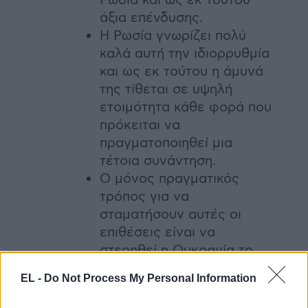
Ρωσία και ως εκ τούτου
άξια επένδυσης.
Η Ρωσία γνωρίζει πολύ
καλά αυτή την ιδιορρυθμία
και ως εκ τούτου η άμυνά
της τίθεται σε υψηλή
ετοιμότητα κάθε φορά που
πρόκειται να
πραγματοποιηθεί μια
τέτοια συνάντηση.
Ο μόνος πραγματικός
τρόπος για να
σταματήσουν αυτές οι
επιθέσεις είναι να
στερηθεί η Ουκρανία το
έδαφος που χρειάζεται για
EL -
Do Not Process My Personal Information
την εκτόξευση πυραύλων
και μη επανδρωμένων