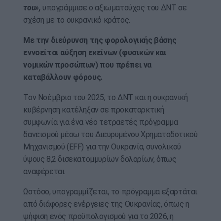
του»,
υπογράμμισε ο αξιωματούχος του ΔΝΤ σε
σχέση με το ουκρανικό κράτος.
Με την διεύρυνση της φορολογικής βάσης
εννοείται αύξηση εκείνων (φυσικών και
νομικών προσώπων) που πρέπει να
καταβάλλουν φόρους.
Τον Νοέμβριο του 2025, το ΔΝΤ και η ουκρανική
κυβέρνηση κατέληξαν σε προκαταρκτική
συμφωνία για ένα νέο τετραετές πρόγραμμα
δανεισμού μέσω του Διευρυμένου Χρηματοδοτικού
Μηχανισμού (EFF) για την Ουκρανία, συνολικού
ύψους 8,2 δισεκατομμυρίων δολαρίων, όπως
αναφέρεται.
Ωστόσο, υπογραμμίζεται, το πρόγραμμα εξαρτάται
από διάφορες ενέργειες της Ουκρανίας, όπως η
ψήφιση ενός προϋπολογισμού για το 2026, η