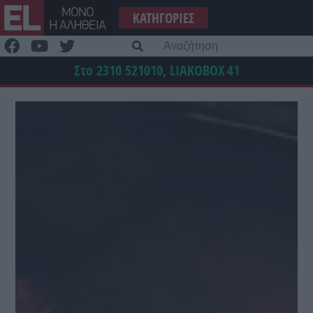
Μετάβαση
ΚΑΤΗΓΟΡΊΕΣ
στο
περιεχόμενο
Α
γι
Στο 2310 521010, LIAKOBOX
41