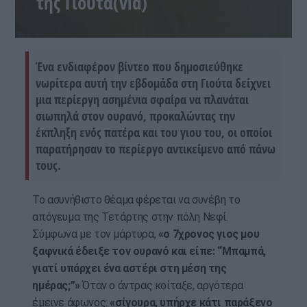
της Γιούτα(vid)
Ένα ενδιαφέρον βίντεο που δημοσιεύθηκε
νωρίτερα αυτή την εβδομάδα στη Γιούτα δείχνει
μια περίεργη ασημένια σφαίρα να πλανάται
σιωπηλά στον ουρανό, προκαλώντας την
έκπληξη ενός πατέρα και του γιου του, οι οποίοι
παρατήρησαν το περίεργο αντικείμενο από πάνω
τους.
Το ασυνήθιστο θέαμα φέρεται να συνέβη το
απόγευμα της Τετάρτης στην πόλη Νεφί.
Σύμφωνα με τον μάρτυρα,
«ο 7χρονος γιος μου
ξαφνικά έδειξε τον ουρανό και είπε: “Μπαμπά,
γιατί υπάρχει ένα αστέρι στη μέση της
ημέρας;”»
Όταν ο άντρας κοίταξε, αργότερα
έμεινε άφωνος:
«σίγουρα, υπήρχε κάτι παράξενο