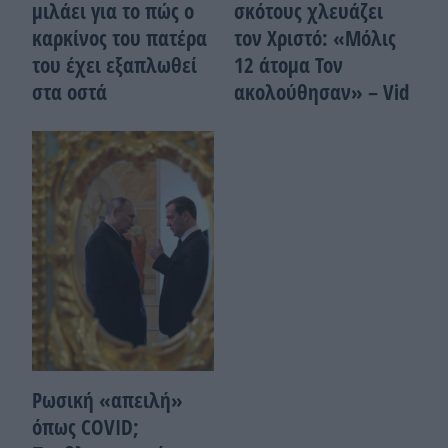
μιλάει για το πώς ο
σκότους χλευάζει
καρκίνος του πατέρα
τον Χριστό: «Μόλις
του έχει εξαπλωθεί
12 άτομα Τον
στα οστά
ακολούθησαν» – Vid
Ρωσική «απειλή»
όπως COVID;