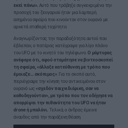
εκεί πάνω».
Αυτό που τράβηξε συγκεκριμένα την
προσοχή του ζευγαριού ήταν μια λαμπερή
ασημένια σφαίρα που κινούνταν στον ουρανό με
αρκετά σταθερή ταχύτητα.
Αναγνωρίζοντας την παραδοξότητα αυτού που
έβλεπαν, ο πατέρας κατέγραψε για λίγο πλάνο
του UFO με το κινητό του τηλέφωνο.
Ο μάρτυρας
ανέφερε ότι, αφού σταμάτησε να βιντεοσκοπεί
τη σφαίρα, «άλλαξε κατεύθυνση με τρόπο που
έμοιαζε… σκόπιμος»
. Για το σκοπό αυτό,
περιέγραψε την κίνηση του αντικειμένου στον
ουρανό ως
«σχεδόν παιχνιδιάρικη, σαν να
καθοδηγούνταν», με τρόπο που τον οδήγησε να
απορρίψει την πιθανότητα του UFO να ήταν
drone ή μπαλόνι.
Τελικά, ο άνδρας έμεινε
άναυδος από την παράξενη θέαση.