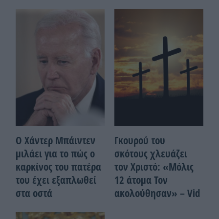
Ο Χάντερ Μπάιντεν
Γκουρού του
μιλάει για το πώς ο
σκότους χλευάζει
καρκίνος του πατέρα
τον Χριστό: «Μόλις
του έχει εξαπλωθεί
12 άτομα Τον
στα οστά
ακολούθησαν» – Vid