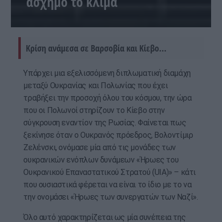
άσχημο το κλίμα
Κρίση ανάμεσα σε Βαρσοβία και Κίεβο...
Υπάρχει μια εξελισσόμενη διπλωματική διαμάχη
μεταξύ Ουκρανίας και Πολωνίας που έχει
τραβήξει την προσοχή όλου του κόσμου, την ώρα
που οι Πολωνοί στηρίζουν το Κίεβο στην
σύγκρουση εναντίον της Ρωσίας. Φαίνεται πως
ξεκίνησε όταν ο Ουκρανός πρόεδρος, Βολοντίμιρ
Ζελένσκι, ονόμασε μία από τις μονάδες των
ουκρανικών ενόπλων δυνάμεων «Ήρωες του
Ουκρανικού Επαναστατικού Στρατού (UIA)» – κάτι
που ουσιαστικά φέρεται να είναι το ίδιο με το να
την ονομάσει «Ήρωες των συνεργατών των Ναζί».
Όλο αυτό χαρακτηρίζεται ως μία συνέπεια της