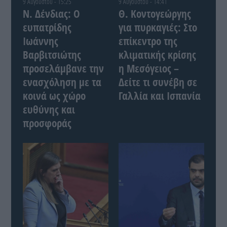
9 Αυγούστου - 15:25
9 Αυγούστου - 14:41
Ν. Δένδιας: Ο
Θ. Κοντογεώργης
ευπατρίδης
για πυρκαγιές: Στο
Ιωάννης
επίκεντρο της
Βαρβιτσιώτης
κλιματικής κρίσης
προσελάμβανε την
η Μεσόγειος –
ενασχόληση με τα
Δείτε τι συνέβη σε
κοινά ως χώρο
Γαλλία και Ισπανία
ευθύνης και
προσφοράς