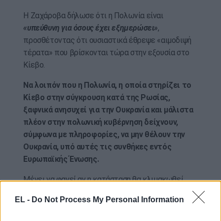
Η Ζαχάροβα δήλωσε ότι η Πολωνία είναι
«υπεύθυνη για όσους έχει εξημερώσει»
,
προσθέτοντας ότι ουσιαστικά έθρεψε «αιμοδιψή
τέρατα» που βρίσκονται τώρα στην εξουσία στο
Κίεβο.
Να λοιπόν που η Πολωνία, η οποία στηρίζει το
Κίεβο στην σύγκρουση κατά της Ρωσίας,
ξαφνικά ανησυχεί για την Ουκρανία και μάλιστα
πλέον στην πολωνική κυβέρνηση δείχνουν,
σύμφωνα με πληροφορίες, να μην θέλουν την
Ουκρανία, υπό αυτές τις συνθήκες εντός
Ευρωπαϊκής Ένωσης.
Μένει να φανεί αν η κατάσταση θα κλιμακωθεί
ακόμα περισσότερο με την Μόσχα να θεωρεί πως
EL -
Do Not Process My Personal Information
δικαιώνεται.