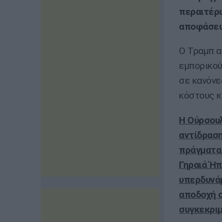
περαιτέρ
αποφάσεω
Ο Τραμπ α
εμπορικού
σε κανόνε
κόστους κ
Η Ούρσουλ
αντίδραση
πράγματα 
Γηραιά Ήπ
υπερδυνάμ
αποδοχή σ
συγκεκριμ