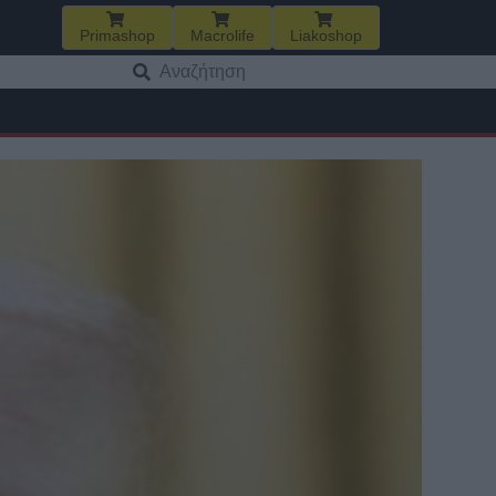
Primashop
Macrolife
Liakoshop
Αναζήτηση
για: