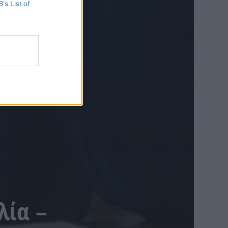
B’s List of
λία –