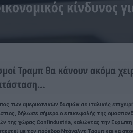
οικονομικός κίνδυνος γι
σμοί Τραμπ θα κάνουν ακόμα χει
ατάσταση...
πος των αμερικανικών δασμών σε ιταλικές επιχειρ
άστιος, δήλωσε σήμερα ο επικεφαλής της ομοσπονδ
ών της χώρας Confindustria, καλώντας την Ευρώπη
τευτεί με τον πρόεδρο Ντόναλντ Τραμπ και να απο