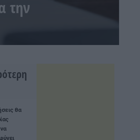
α την
ρότερη
ήσεις θα
ίας
 να
φύγει