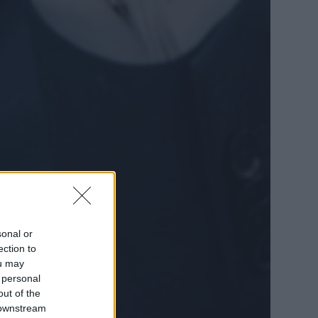
sonal or
ection to
ou may
 personal
out of the
 downstream