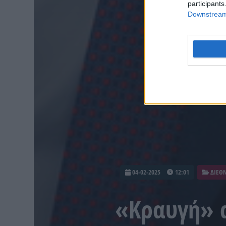
participants
Downstream 
04-02-2025
12:01
ΔΙΕΘ
«Κραυγή» α