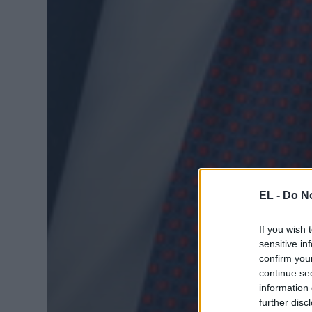
EL -
Do No
If you wish 
sensitive in
confirm you
continue se
information 
further disc