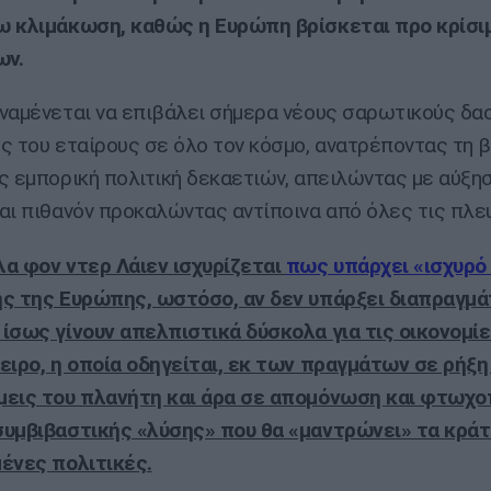
ω κλιμάκωση, καθώς η Ευρώπη βρίσκεται προ κρίσ
ν.
ναμένεται να επιβάλει σήμερα νέους σαρωτικούς δα
ς του εταίρους σε όλο τον κόσμο, ανατρέποντας τη 
ς εμπορική πολιτική δεκαετιών, απειλώντας με αύξη
αι πιθανόν προκαλώντας αντίποινα από όλες τις πλε
α φον ντερ Λάιεν ισχυρίζεται
πως υπάρχει «
ι
σχυρό
ς της Ευρώπης, ωστόσο, αν δεν υπάρξει διαπραγμά
ίσως γίνουν απελπιστικά δύσκολα για τις οικονομί
ειρο, η οποία οδηγείται, εκ των πραγμάτων σε ρήξη
εις του πλανήτη και άρα σε απομόνωση και φτωχο
υμβιβαστικής «λύσης» που θα «μαντρώνει» τα κράτ
ένες πολιτικές.