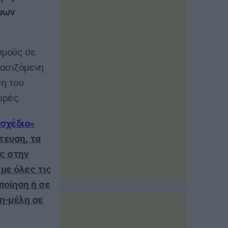
ιμων
σμούς σε
βασιζόμενη
ση του
υρές.
 σχέδιο»
τευση, τα
ες στην
 με όλες τις
ποίηση ή σε
η-μέλη σε