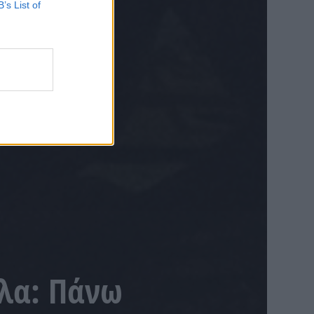
B’s List of
έλα: Πάνω