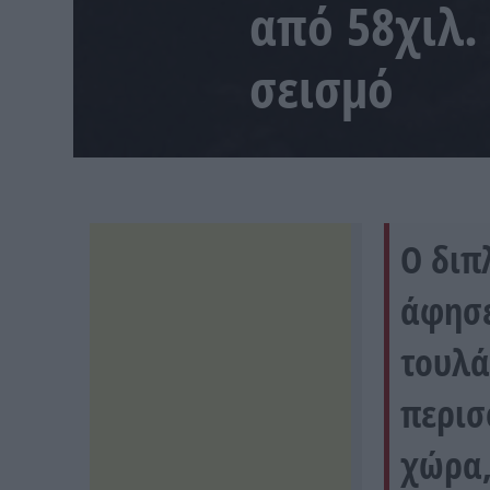
από 58χιλ.
σεισμό
Ο διπ
άφησε
τουλά
περισ
χώρα,