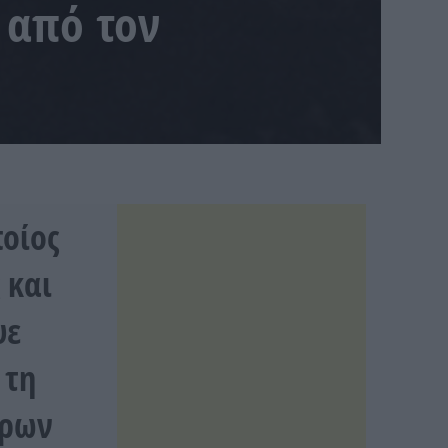
 από τον
ποίος
 και
ψε
 τη
όρων