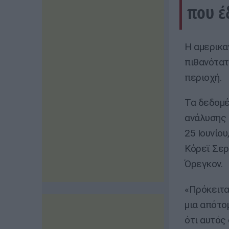
που έ
Η αμερικα
πιθανότατ
περιοχή.
Τα δεδομέ
ανάλυσης 
25 Ιουνίο
Κόρεϊ Σερ
Όρεγκον.
«Πρόκειτα
μια απότο
ότι αυτός