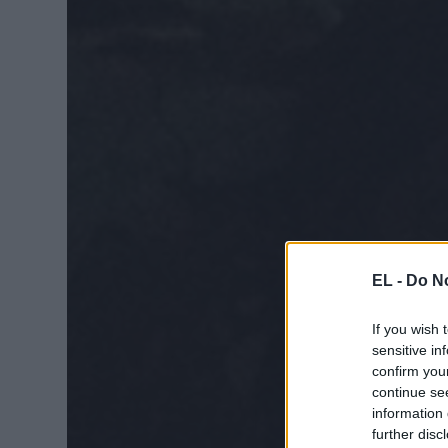
EL -
Do No
If you wish 
sensitive in
confirm you
continue se
information 
further disc