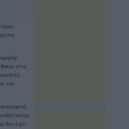
τίρια
ηγείσα
 υψηλής
θηκαν στις
ρευνητές
ου του
 «αντανακλά
προσθέτοντας
αι δεν έχει