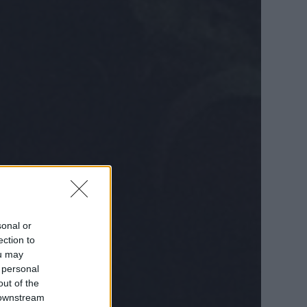
sonal or
ection to
ou may
 personal
out of the
 downstream