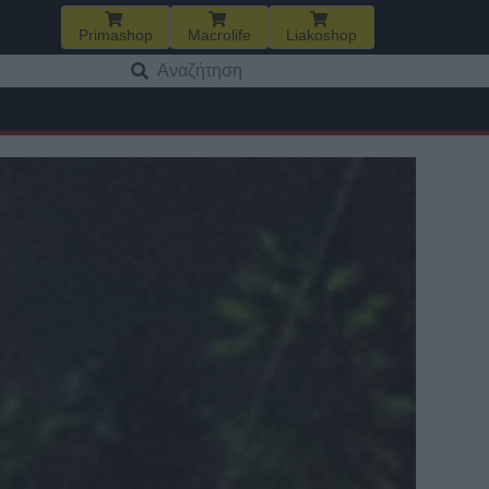
Primashop
Macrolife
Liakoshop
Αναζήτηση
για: