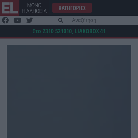
Μετάβαση
ΚΑΤΗΓΟΡΊΕΣ
στο
περιεχόμενο
Α
γι
Στο 2310 521010, LIAKOBOX
41