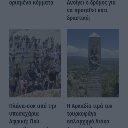
ορισμένα κόμματα
Ανοίγει ο δρόμος για
να προταθεί κάτι
δραστικό;
Πλάνα-σοκ από την
Η Αρκαδία τιμά τον
υποσαχάρια
τουρκοφάγο
Αφρική: Πού
οπλαρχηγό Λιάκο