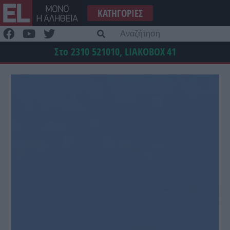
Μετάβαση
ΚΑΤΗΓΟΡΊΕΣ
στο
περιεχόμενο
Α
γι
Στο 2310 521010, LIAKOBOX
41