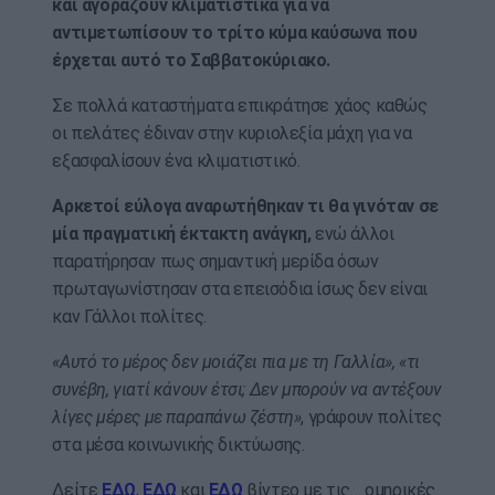
και αγοράζουν κλιματιστικά για να
αντιμετωπίσουν το τρίτο κύμα καύσωνα που
έρχεται αυτό το Σαββατοκύριακο.
Σε πολλά καταστήματα επικράτησε χάος καθώς
οι πελάτες έδιναν στην κυριολεξία μάχη για να
εξασφαλίσουν ένα κλιματιστικό.
Αρκετοί εύλογα αναρωτήθηκαν τι θα γινόταν σε
μία πραγματική έκτακτη ανάγκη,
ενώ άλλοι
παρατήρησαν πως σημαντική μερίδα όσων
πρωταγωνίστησαν στα επεισόδια ίσως δεν είναι
καν Γάλλοι πολίτες.
«Αυτό το μέρος δεν μοιάζει πια με τη Γαλλία», «τι
συνέβη, γιατί κάνουν έτσι; Δεν μπορούν να αντέξουν
λίγες μέρες με παραπάνω ζέστη»
, γράφουν πολίτες
στα μέσα κοινωνικής δικτύωσης.
Δείτε
ΕΔΩ
,
ΕΔΩ
και
ΕΔΩ
βίντεο με τις… ομηρικές