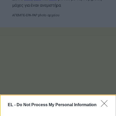
μάχες για έναν ανεμιστήρα.
ΑΠΕΜΠΕ-EPA-PAP photo αρχείου
EL -
Do Not Process My Personal Information