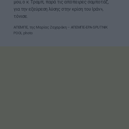
μου, ο κ. Τραμπ, παρά τις απόπειρες σαμποτάζ,
για την εξεύρεση λύσης στην κρίση του Ιράν»,
τόνισε.
ΑΠΕΜΠΕ, της Μαρίας Ζαχαράκη – ΑΠΕΜΠΕ-EPA-SPUTNIK
POOL photo