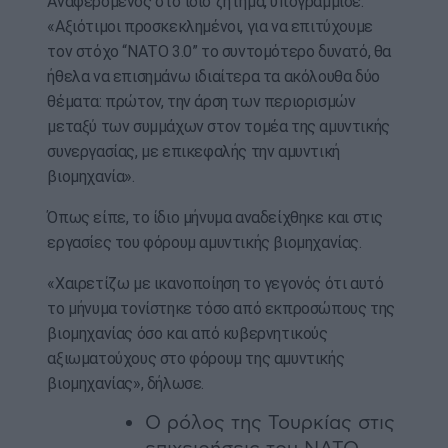
Αναφερόμενος στο ίδιο ζήτημα, υπογράμμισε:
«Αξιότιμοι προσκεκλημένοι, για να επιτύχουμε
τον στόχο “ΝΑΤΟ 3.0” το συντομότερο δυνατό, θα
ήθελα να επισημάνω ιδιαίτερα τα ακόλουθα δύο
θέματα: πρώτον, την άρση των περιορισμών
μεταξύ των συμμάχων στον τομέα της αμυντικής
συνεργασίας, με επικεφαλής την αμυντική
βιομηχανία».
Όπως είπε, το ίδιο μήνυμα αναδείχθηκε και στις
εργασίες του φόρουμ αμυντικής βιομηχανίας.
«Χαιρετίζω με ικανοποίηση το γεγονός ότι αυτό
το μήνυμα τονίστηκε τόσο από εκπροσώπους της
βιομηχανίας όσο και από κυβερνητικούς
αξιωματούχους στο φόρουμ της αμυντικής
βιομηχανίας», δήλωσε.
Ο ρόλος της Τουρκίας στις