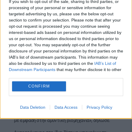
If you wish to opt-out of the sale, sharing to third parties, or
ποσοστό των αμυντικών δαπανών μας στο 3,5%
processing of your personal or sensitive information for
(του ΑΕΠ) πριν από το 2030».
targeted advertising by us, please use the below opt-out
section to confirm your selection. Please note that after your
Έκκληση για άρση των
opt-out request is processed you may continue seeing
περιορισμών στην αμυντική
interest-based ads based on personal information utilized by
us or personal information disclosed to third parties prior to
συνεργασία –
your opt-out. You may separately opt-out of the further
disclosure of your personal information by third parties on the
Ο Τούρκος πρόεδρος συνέδεσε την επίτευξη του
IAB’s list of downstream participants. This information may
also be disclosed by us to third parties on the
IAB’s List of
στόχου, που αποκάλεσε «ΝΑΤΟ 3.0», με την
Downstream Participants
that may further disclose it to other
ενίσχυση της αμυντικής συνεργασίας μεταξύ των
third parties.
συμμάχων, ζητώντας την κατάργηση των
περιορισμών στις αμυντικές προμήθειες και τη
CONFIRM
βιομηχανική συνεργασία.
«Πρέπει να αρθούν οι περιορισμοί μεταξύ των
Data Deletion
Data Access
Privacy Policy
συμμάχων στον τομέα της αμυντικής συνεργασίας,
με έμφαση στην αμυντική βιομηχανία», δήλωσε.