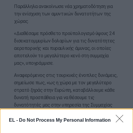
Παράλληλα ανακοίνωσε νέα χρηματοδότηση για
την ενίσχυση των αμυντικών δυνατοτήτων της
χώρας.
«Διαθέσαμε πρόσθετο προϋπολογισμό ύψους 24
δισεκατομμυρίων δολαρίων για τις δυνατότητες
αεροπορικής και πυραυλικής άμυνας, οι οποίες
αποτελούν το μεγαλύτερο κενό στη συμμαχία
μας», υπογράμμισε.
Αναφερόμενος στις τουρκικές ένοπλες δυνάμεις,
σημείωσε πως, «ως η χώρα με τον μεγαλύτερο
στρατό ξηράς στην Ευρώπη, καταβάλλουμε κάθε
δυνατή προσπάθεια για να θέσουμε τις
δυνατότητές μας στην υπηρεσία της Συμμαχίας
όποτε αυτό απαιτείται».
EL -
Do Not Process My Personal Information
Πρόσθεσε επίσης ότι, «ως Τουρκία, έχουμε λάβει
τα απαραίτητα μέτρα για να αυξήσουμε το