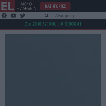
Μετάβαση
ΚΑΤΗΓΟΡΊΕΣ
στο
περιεχόμενο
Α
γι
Στο 2310 521010, LIAKOBOX
41