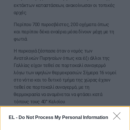
εκτάκτων καταστάσεων, ανακοίνωσαν οι τοπικές
αρχές.
Περίπου 700 πυροσβέστες, 200 οχήματα όπως
και περίπου δέκα εναέρια μέσα δίνουν μάχη με τη
φωτιά.
Η πυρκαγιά ξέσπασε όταν ο νομός των
Ανατολικών Πυρηναίων όπως και έξι άλλοι της
Γαλλίας είχαν τεθεί σε πορτοκαλί συναγερμό
λόγω των υψηλών θερμοκρασιών. Σήμερα 16 νομοί
στο νότιο και το δυτικό τμήμα της χώρας έχουν
τεθεί σε πορτοκαλί συναγερμό, με τη
θερμοκρασία να αναμένεται να φτάσει κατά
τόπους τους 40° Κελσίου.
Δύο άλλες μικρότερες πυρκαγιές μαίνονται στη
EL -
Do Not Process My Personal Information
νότια και την κεντροδυτική Γαλλία.