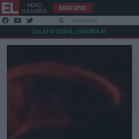
Μετάβαση
ΚΑΤΗΓΟΡΊΕΣ
στο
περιεχόμενο
Α
γι
Στο 2310 521010, LIAKOBOX
41