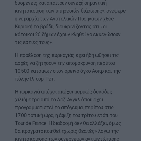
δυσμενείς και απαιτούν συνεχή σημαντική
κινητοποίηση των υπηρεσιών διάσωσης», ανέφερε
η νομαρχία των Ανατολικών Πυρηναίων χθες
Κυριακή το βράδυ, διευκρινίζοντας ότι «οι
κάτοικοι 26 δήμων έχουν κληθεί να εκκενώσουν
τις εστίες τους».
Η προέλαση της πυρκαγιάς έχει ήδη ωθήσει τις
αρχές να ζητήσουν την απομάκρυνση περίπου
10.500 κατοίκων στον ορεινό όγκο Ασπρ και της
πόλης Ιλ-συρ-Τετ.
Η πυρκαγιά απέχει απέχει μερικές δεκάδες
χιλιόμετρα από το Λεζ Ανγκλ όπου έχει
προγραμματιστεί το απόγευμα, περίπου στις
17:00 τοπική ώρα, η άφιξη του τρίτου ετάπ του
Tour de France. Η διαδρομή δεν θα αλλάξει, όμως
θα πραγματοποιηθεί «χωρίς θεατές» λόγω της
κινητοποίησης των συνεργείων αντιμετώπισης