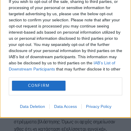
If you wish to opt-out of the sale, sharing to third parties, or
Στην άλλη πλευρά των συνόρων πυρκαγιά που
processing of your personal or sensitive information for
ξέσπασε την Παρασκευή στην Ισπανία κοντά στο
targeted advertising by us, please use the below opt-out
τουριστικό θέρετρο Κόστα Μπράβα έχει κάψει
section to confirm your selection. Please note that after your
22.000 στρέμματα. Χθες η πυροσβεστική
opt-out request is processed you may continue seeing
ανακοίνωσε ότι η κατάσταση «έχει
interest-based ads based on personal information utilized by
us or personal information disclosed to third parties prior to
σταθεροποιηθεί».
your opt-out. You may separately opt-out of the further
disclosure of your personal information by third parties on the
Η φωτιά μάλλον οφείλεται «σε αμέλεια» και ένας
IAB’s list of downstream participants. This information may
άνθρωπος έχει συλληφθεί, σύμφωνα με τις
also be disclosed by us to third parties on the
IAB’s List of
ισπανικές αρχές. Όπως μετέδωσαν τοπικά μέσα
Downstream Participants
that may further disclose it to other
ενημέρωσης, πρόκειται για έναν εργάτη ο οποίος
third parties.
φέρεται να χρησιμοποίησε τροχό κοπής σε
CONFIRM
περιοχή όπου απαγορευόταν.
Στο μεταξύ στη βόρεια Πορτογαλία μεγάλη δασική
Data Deletion
Data Access
Privacy Policy
πυρκαγιά μαίνεται εδώ και τρεις ημέρες στη
Βουζέλα έχοντας κάψει τουλάχιστον 130.000
στρέμματα βλάστησης. Όμως οι αρχές σημείωσαν
χθες ότι «η κατάσταση εξελίσσεται ευνοϊκά»,