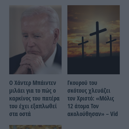
Ο Χάντερ Μπάιντεν
Γκουρού του
μιλάει για το πώς ο
σκότους χλευάζει
καρκίνος του πατέρα
τον Χριστό: «Μόλις
του έχει εξαπλωθεί
12 άτομα Τον
στα οστά
ακολούθησαν» – Vid