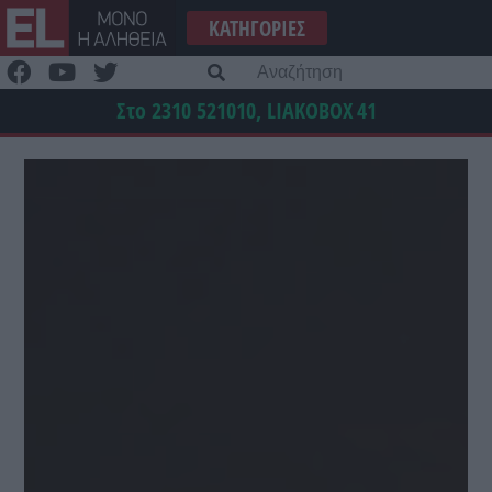
Μετάβαση
ΚΑΤΗΓΟΡΊΕΣ
στο
περιεχόμενο
Α
γι
Στο 2310 521010, LIAKOBOX
41