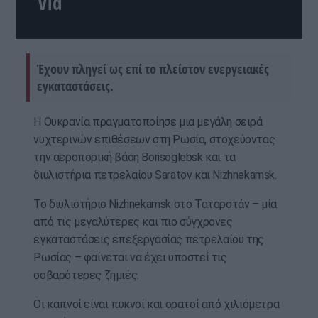
Vid
Έχουν πληγεί ως επί το πλείστον ενεργειακές
εγκαταστάσεις.
Η Ουκρανία πραγματοποίησε μια μεγάλη σειρά
νυχτερινών επιθέσεων στη Ρωσία, στοχεύοντας
την αεροπορική βάση Borisoglebsk και τα
διυλιστήρια πετρελαίου Saratov και Nizhnekamsk.
Το διυλιστήριο Nizhnekamsk στο Ταταρστάν – μία
από τις μεγαλύτερες και πιο σύγχρονες
εγκαταστάσεις επεξεργασίας πετρελαίου της
Ρωσίας – φαίνεται να έχει υποστεί τις
σοβαρότερες ζημιές.
Οι καπνοί είναι πυκνοί και ορατοί από χιλιόμετρα