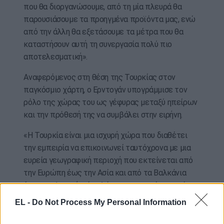
που θα διοργανώσουμε, από τη μία πλευρά θα
παρουσιάσουμε τα προηγμένα προϊόντα μας, ενώ
από την άλλη θα εξετάσουμε τα μέτρα που θα
καταστήσουν αυτή τη συνεργασία πολύ πιο
αποτελεσματική».
Αναφερόμενος στη θέση της Τουρκίας στον
παγκόσμιο χάρτη, ο Ερντογάν υπογράμμισε τον
ρόλο της χώρας του ως γέφυρας μεταξύ ηπείρων
και την πρόθεσή της να συμβάλει στην ειρήνη.
«Η Τουρκία είναι μια ισχυρή χώρα που διαθέτει
την εμπειρία να επικοινωνεί ταυτόχρονα με μια
ευρεία γεωγραφική περιοχή που εκτείνεται από
την Ευρώπη έως την Ασία και από τα Βαλκάνια
έως την Αφρική, τόσο λόγω της ιστορίας της όσο
και λόγω της κοινωνικής της δομής και της
EL -
Do Not Process My Personal Information
γεωστρατηγικής της θέσης. Επιθυμούμε να
αξιοποιήσουμε αυτό το δυναμικό μας στο μέγιστο