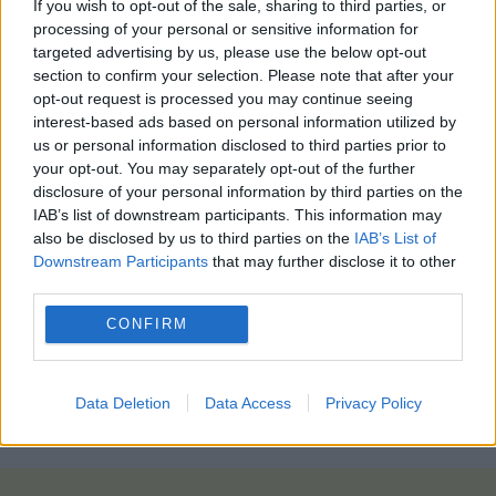
If you wish to opt-out of the sale, sharing to third parties, or
βαθμό για την ειρήνη στην περιοχή και την
processing of your personal or sensitive information for
παγκόσμια ειρήνη».
targeted advertising by us, please use the below opt-out
section to confirm your selection. Please note that after your
Παράλληλα, ο Τούρκος πρόεδρος τοποθετήθηκε
opt-out request is processed you may continue seeing
interest-based ads based on personal information utilized by
και για τις εξελίξεις στη Μέση Ανατολή, με βαριές
us or personal information disclosed to third parties prior to
αιχμές κατά του Ισραήλ. «Παρακολουθούμε στενά
your opt-out. You may separately opt-out of the further
τις επιθέσεις που στοχεύουν ειδικά τον Λίβανο
disclosure of your personal information by third parties on the
και αποσκοπούν στην υπονόμευση της συμφωνίας
IAB’s list of downstream participants. This information may
που έδωσε ανάσα στην περιοχή μας και στον
also be disclosed by us to third parties on the
IAB’s List of
Downstream Participants
that may further disclose it to other
κόσμο. Περιμένουμε την υποστήριξή σας ώστε να
third parties.
μην δοθεί ευκαιρία στις προκλήσεις του δικτύου
γενοκτονίας, το οποίο δεν αντέχει τη
CONFIRM
σταθεροποίηση της περιοχής μας και μάλιστα την
θεωρεί απειλή για τη δική του ασφάλεια».
Data Deletion
Data Access
Privacy Policy
ΑΠΕΜΠΕ, της Μαρίας Ζαχαράκη – ΦΩΤΟ:Eurokinissi