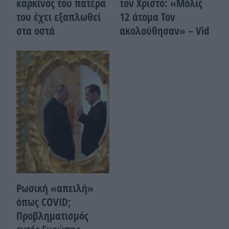
καρκίνος του πατέρα
τον Χριστό: «Μόλις
του έχει εξαπλωθεί
12 άτομα Τον
στα οστά
ακολούθησαν» – Vid
Ρωσική «απειλή»
όπως COVID;
Προβληματισμός