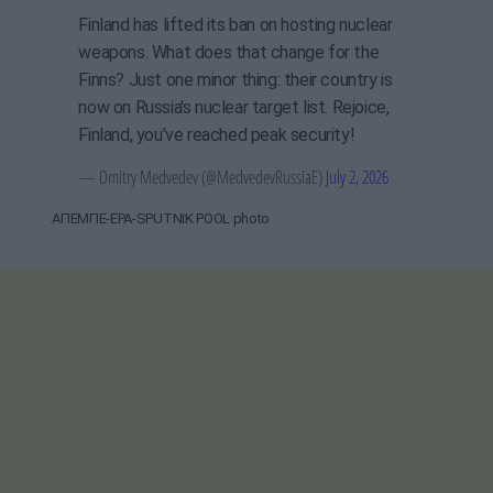
Finland has lifted its ban on hosting nuclear
weapons. What does that change for the
Finns? Just one minor thing: their country is
now on Russia's nuclear target list. Rejoice,
Finland, you’ve reached peak security!
— Dmitry Medvedev (@MedvedevRussiaE)
July 2, 2026
ΑΠΕΜΠΕ-EPA-SPUTNIK POOL photo