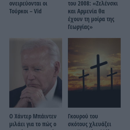
ονειρεύονται οι
του 2008: «Ζελένσκι
Τούρκοι – Vid
και Αρμενία θα
έχουν τη μοίρα της
Γεωργίας»
Ο Χάντερ Μπάιντεν
Γκουρού του
μιλάει για το πώς ο
σκότους χλευάζει