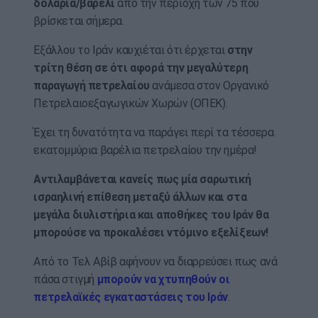
δολάρια/βαρέλι
από την περιοχή των 75 που
βρίσκεται σήμερα.
Εξάλλου το Ιράν καυχιέται ότι έρχεται
στην
τρίτη θέση σε ότι αφορά την μεγαλύτερη
παραγωγή πετρελαίου
ανάμεσα στον Οργανικό
Πετρελαιοεξαγωγικών Χωρών (ΟΠΕΚ).
Έχει τη δυνατότητα να παράγει περί τα τέσσερα
εκατομμύρια βαρέλια πετρελαίου την ημέρα!
Αντιλαμβάνεται κανείς πως μία σαρωτική
ισραηλινή επίθεση μεταξύ άλλων και στα
μεγάλα διυλιστήρια και αποθήκες του Ιράν θα
μπορούσε να προκαλέσει ντόμινο εξελίξεων!
Από το Τελ Αβίβ αφήνουν να διαρρεύσει πως ανά
πάσα στιγμή
μπορούν να χτυπηθούν οι
πετρελαϊκές εγκαταστάσεις του Ιράν
.