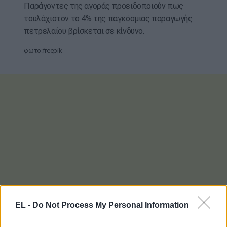
Παράγοντες της αγοράς προειδοποιούν πως
τουλάχιστον το 4% της παγκόσμιας παραγωγής
πετρελαίου βρίσκεται σε κίνδυνο.
φωτο:freepik
EL -
Do Not Process My Personal Information