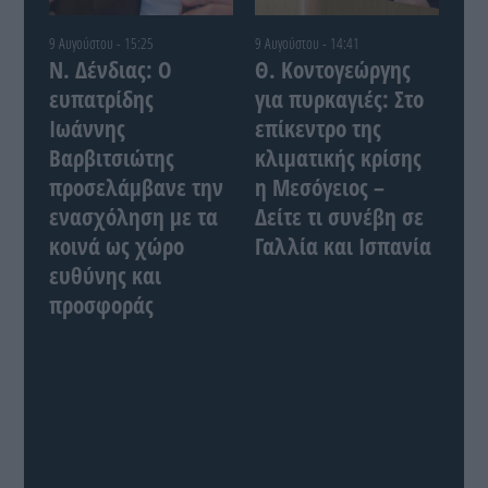
9 Αυγούστου - 15:25
9 Αυγούστου - 14:41
Ν. Δένδιας: Ο
Θ. Κοντογεώργης
ευπατρίδης
για πυρκαγιές: Στο
Ιωάννης
επίκεντρο της
Βαρβιτσιώτης
κλιματικής κρίσης
προσελάμβανε την
η Μεσόγειος –
ενασχόληση με τα
Δείτε τι συνέβη σε
κοινά ως χώρο
Γαλλία και Ισπανία
ευθύνης και
προσφοράς