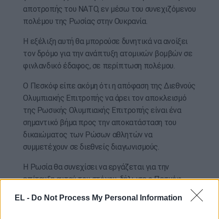
αποτροπής του ΝΑΤΟ, εν μέσω του συνεχιζόμενου
πολέμου της Ρωσίας στην Ουκρανία.
Η εξέλιξη αυτή θα μπορούσε δυνητικά να ανοίξει
τον δρόμο για την ανάπτυξη ατομικών βομβών σε
φινλανδικό έδαφος, σε περίπτωση πολέμου.
Ο Πεσκόφ είπε ακόμη ότι η απόφαση της Διεθνούς
Ολυμπιακής Επιτροπής να άρει τον αποκλεισμό
της Ρωσικής Ολυμπιακής Επιτροπής είναι ένα
σημαντικό βήμα προς την αποκατάσταση του
δικαιώματος των Ρώσων αθλητών να
συμμετέχουν σε διεθνείς διαγωνισμούς.
Η Ρωσία θα συνεχίσει να εργάζεται για την
επίτευξη αυτού του στόχου, δήλωσε ο Πεσκόφ
στους δημοσιογράφους.
EL -
Do Not Process My Personal Information
ΑΠΕΜΠΕ – ΑΠΕΜΠΕ-EPA-EPA photo