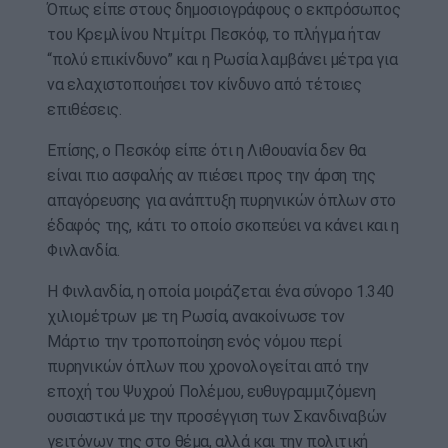
Όπως είπε στους δημοσιογράφους ο εκπρόσωπος
του Κρεμλίνου Ντμίτρι Πεσκόφ, το πλήγμα ήταν
“πολύ επικίνδυνο” και η Ρωσία λαμβάνει μέτρα για
να ελαχιστοποιήσει τον κίνδυνο από τέτοιες
επιθέσεις.
Επίσης, ο Πεσκόφ είπε ότι η Λιθουανία δεν θα
είναι πιο ασφαλής αν πιέσει προς την άρση της
απαγόρευσης για ανάπτυξη πυρηνικών όπλων στο
έδαφός της, κάτι το οποίο σκοπεύει να κάνει και η
Φινλανδία.
Η Φινλανδία, η οποία μοιράζεται ένα σύνορο 1.340
χιλιομέτρων με τη Ρωσία, ανακοίνωσε τον
Μάρτιο την τροποποίηση ενός νόμου περί
πυρηνικών όπλων που χρονολογείται από την
εποχή του Ψυχρού Πολέμου, ευθυγραμμιζόμενη
ουσιαστικά με την προσέγγιση των Σκανδιναβών
γειτόνων της στο θέμα, αλλά και την πολιτική