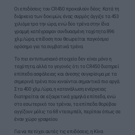
Οι επιδόσεις του CR450 προκαλούν δέος. Κατά τη
διάρκεια των δοκιμών, ένας συρμός άγγιξε τα 453
χιλιόμετρα την ώρα, ενώ δύο τρένα στην ίδια
γραμμή κατέγραψαν συνδυασμένη ταχύτητα 896
χλμ./ώρα, επίδοση που θεωρείται παγκόσμιο
ορόσημο για τα συμβατικά τρένα.
Το πιο εντυπωσιακό στοιχείο δεν είναι μόνο η
ταχύτητα, αλλά το γεγονός ότι το CR450 διατηρεί
επίπεδα ασφάλειας και άνεσης συγκρίσιμα με τα
σημερινά τρένα που κινούνται σημαντικά πιο αργά.
Στα 400 χλμ./ώρα, η κατανάλωση ενέργειας
διατηρείται σε εξαιρετικά χαμηλά επίπεδα, ενώ
στο εσωτερικό του τρένου, τα επίπεδα θορύβου
αγγίζουν μόλις τα 68 ντεσιμπέλ, περίπου όπως σε
έναν χώρο γραφείου.
Για να πετύχει αυτές τις επιδόσεις, η Κίνα