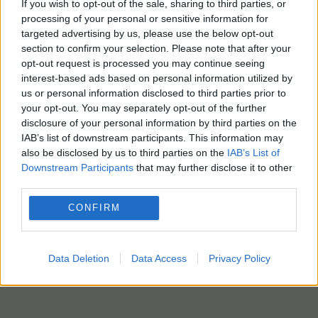
If you wish to opt-out of the sale, sharing to third parties, or
ταξιδιού μεταξύ μεγάλων πόλεων και
processing of your personal or sensitive information for
ενισχύοντας ακόμη περισσότερο την ήδη τεράστια
targeted advertising by us, please use the below opt-out
κυριαρχία της στον τομέα των τρένων υψηλής
section to confirm your selection. Please note that after your
ταχύτητας.
opt-out request is processed you may continue seeing
interest-based ads based on personal information utilized by
Βίντεο
εδώ
us or personal information disclosed to third parties prior to
your opt-out. You may separately opt-out of the further
photo αρχείου: pixabay
disclosure of your personal information by third parties on the
IAB’s list of downstream participants. This information may
also be disclosed by us to third parties on the
IAB’s List of
Downstream Participants
that may further disclose it to other
third parties.
CONFIRM
Data Deletion
Data Access
Privacy Policy