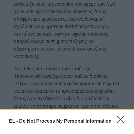
ανέπτυξε νέες τεχνολογίες που μέχρι πριν λίγα
χρόνια θεωρούνταν σχεδόν αδύνατες, όπως
ελαφρύτερα αμαξώματα, νέα αεροδυναμική
σχεδίαση για μικρότερη αντίσταση στον αέρα,
κινητήρες μόνιμου μαγνήτη υψηλής απόδοσης,
υπερσύγχρονα συστήματα πέδησης και
εξαρτήματα σχεδόν εξ ολοκλήρου κινεζικής
κατασκευής.
Το CR450 αποτελεί επίσης επίδειξη
τεχνολογικής ανεξαρτησίας, καθώς διαθέτει
πλήρως εγχώρια αναπτυγμένα κρίσιμα συστήματα
και εξαρτήματα. Αν το πρόγραμμα ολοκληρωθεί
όπως έχει σχεδιαστεί, η Κίνα δεν θα διαθέτει
απλώς το ταχύτερο συμβατικό τρένο του κόσμου,
αλλά πρόκειται να δημιουργήσει ένα νέο
παγκόσμιο πρότυπο για τις σιδηροδρομικές
EL -
Do Not Process My Personal Information
μεταφορές, μειώνοντας δραστικά τους χρόνους