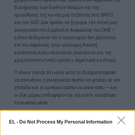
διατήρησης των διεθνών θεσμών και της
προώθησης της κοινής μας ατζέντας στις BRICS
και τον SCO. Δεν πρέπει να ξεχνάμε την στενή μας
συνεργασία στο Συμβούλιο Ασφαλείας του ΟΗΕ –
ειδικά δεδομένου ότι ο οργανισμός δεν βρίσκεται
επί του παρόντος στην καλύτερη δυνατή
κατάσταση λόγω πολιτικών γεγονότων και της
χρηματοπιστωτικής κρίσης»,
σημείωσε ο ειδικός.
Ο Κίκου τόνισε ότι
«όλα αυτά τα ζητήματα πρέπει
να επιλυθούν, η συνεργασία πρέπει να φτάσει σε νέο
επίπεδο και το εμπόριο πρέπει να επεκταθεί — και
οι δύο χώρες ενδιαφέρονται για αυτό»,
καταλήγει
το ρωσικό μέσο.
photo αρχείου ΑΠΕ-ΜΠΕ/EPA-SPUTNIK POOL
EL -
Do Not Process My Personal Information