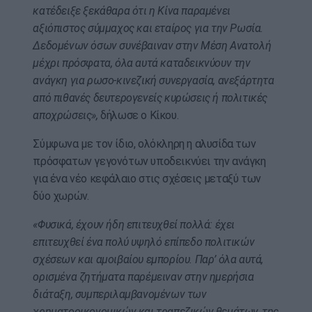
κατέδειξε ξεκάθαρα ότι η Κίνα παραμένει
αξιόπιστος σύμμαχος και εταίρος για την Ρωσία.
Δεδομένων όσων συνέβαιναν στην Μέση Ανατολή
μέχρι πρόσφατα, όλα αυτά καταδεικνύουν την
ανάγκη για ρωσο-κινεζική συνεργασία, ανεξάρτητα
από πιθανές δευτερογενείς κυρώσεις ή πολιτικές
αποχρώσεις»,
δήλωσε ο Κίκου.
Σύμφωνα με τον ίδιο, ολόκληρη η αλυσίδα των
πρόσφατων γεγονότων υποδεικνύει την ανάγκη
για ένα νέο κεφάλαιο στις σχέσεις μεταξύ των
δύο χωρών.
«Φυσικά, έχουν ήδη επιτευχθεί πολλά: έχει
επιτευχθεί ένα πολύ υψηλό επίπεδο πολιτικών
σχέσεων και αμοιβαίου εμπορίου. Παρ’ όλα αυτά,
ορισμένα ζητήματα παρέμειναν στην ημερήσια
διάταξη, συμπεριλαμβανομένων των
χρηματοοικονομικών και τραπεζικών θεμάτων, της