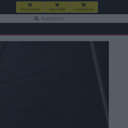
Primashop
Macrolife
Liakoshop
Αναζήτηση
για: