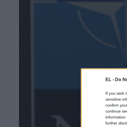
EL -
Do No
If you wish 
sensitive in
confirm you
continue se
information 
further disc