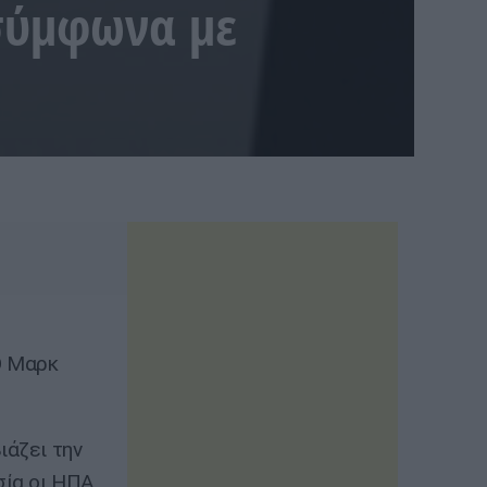
 σύμφωνα με
Ο Μαρκ
ιάζει την
σία οι ΗΠΑ