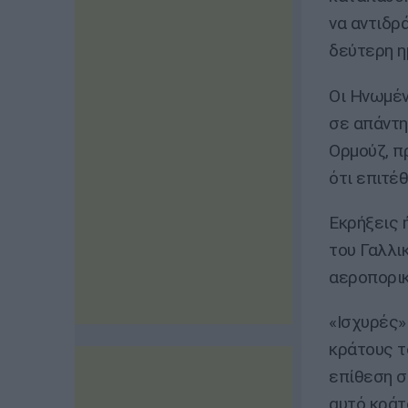
να αντιδρ
δεύτερη η
Οι Ηνωμέν
σε απάντη
Ορμούζ, π
ότι επιτέ
Εκρήξεις 
του Γαλλι
αεροπορικ
«Ισχυρές»
κράτους τ
επίθεση σ
αυτό κράτ