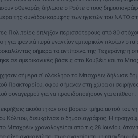
άσουν σθεναρά», δήλωσε ο Ρούτε στους δημοσιογράφ
μέρα της συνόδου κορυφής των ηγετών του ΝΑΤΟ στ
ες Πολιτείες έπληξαν περισσότερους από 80 στόχου
ση για ιρανικά πυρά εναντίον εμπορικών πλοίων στα 
ροκαλώντας σήμερα τα αντίποινα της Τεχεράνης η ο
θηκε σε αμερικανικές βάσεις στο Κουβέιτ και το Μπαχ
ήχησαν σήμερα σ’ ολόκληρο το Μπαχρέιν, δήλωσε δ
κού Πρακτορείου, αφού σήμαναν στη χώρα οι σειρήνε
ού συναγερμού για να προειδοποιήσουν για επίθεση.
 εκρήξεις ακούστηκαν στο βόρειο τμήμα αυτού του ν
ου Κόλπου, διευκρίνισε ο δημοσιογράφος. Η προηγούμ
το Μπαχρέιν χρονολογείται από τις 28 Ιουνίου, όταν 
ος είχε ανακοινώσει πως αναχαίτισε μη επανδρωμέν