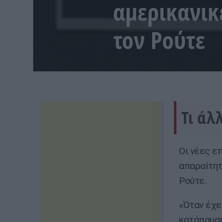
αμερικανικ
τον Ρούτε
Τι άλ
Οι νέες ε
απαραίτητ
Ρούτε.
«Όταν έχε
κατάπαυση