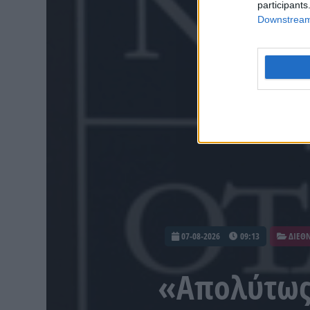
participants
Downstream 
07-08-2026
09:13
ΔΙΕΘ
«Απολύτως 