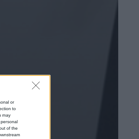
sonal or
ection to
ou may
 personal
out of the
 downstream