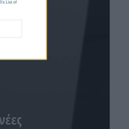
B’s List of
νέες