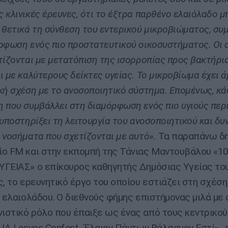
 κλινικές έρευνες, ότι το έξτρα παρθένο ελαιόλαδο μ
 θετικά τη σύνθεση του εντερικού μικροβιώματος, συ
ρφωση ενός πιο προστατευτικού οικοσυστήματος. Οι 
τίζονται με μετατόπιση της ισορροπίας προς βακτήρι
ι με καλύτερους δείκτες υγείας. Το μικροβίωμα έχει ά
κή σχέση με το ανοσοποιητικό σύστημα. Επομένως, κά
 που συμβάλλει στη διαμόρφωση ενός πιο υγιούς περ
υποστηρίξει τη λειτουργία του ανοσοποιητικού και δυν
 νοσήματα που σχετίζονται με αυτό».
Τα παραπάνω δη
ο FM και στην εκπομπή της Τάνιας Μαντουβάλου «10
ΓΕΙΑΣ» ο επίκουρος καθηγητής Δημόσιας Υγείας του
ς, το ερευνητικό έργο του οποίου εστιάζει στη σχέση
ι ελαιολάδου. Ο διεθνούς φήμης επιστήμονας μιλά με
στικό ρόλο που έπαιξε ως ένας από τους κεντρικού
LIA Lesvos Confest -Έλαιον Πάντων Βάλσαμον Εστί» , 