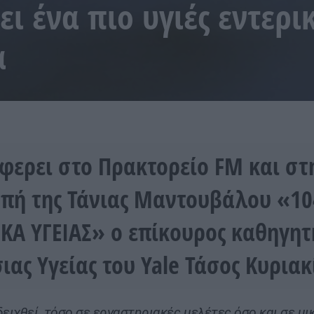
ι ένα πιο υγιές εντερι
α
έφερει στο Πρακτορείο FM και στ
πή της Τάνιας Μαντουβάλου «10
ΚΑ ΥΓΕΙΑΣ» ο επίκουρος καθηγητ
ιας Υγείας του Yale Τάσος Κυριακ
δειχθεί, τόσο σε εργαστηριακές μελέτες όσο και σε μ