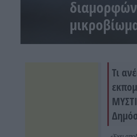
διαμορφώνε
μικροβίωμ
Τι αν
εκπομ
ΜΥΣΤΙ
Δημόσ
«Έχει απο