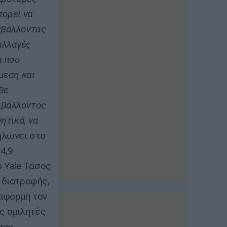
πορεί να
μβάλλοντας
αλλαγές
α που
μεση και
θε
ιβάλλοντος
ητικά, να
λώνει στο
4,9
 Yale Τάσος
 διατροφής,
 αφορμή τον
ς ομιλητές
που