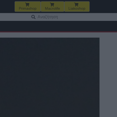
Primashop
Macrolife
Liakoshop
Αναζήτηση
για: