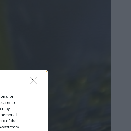
sonal or
ection to
ou may
 personal
out of the
 downstream