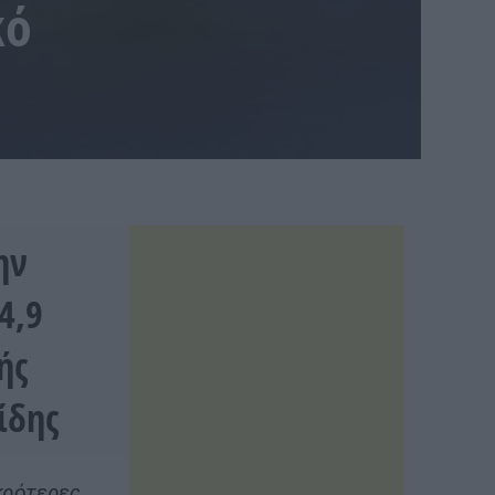
κό
ην
4,9
ής
ίδης
ικρότερες