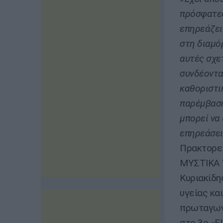
πρόσφατες
επηρεάζει
στη διαμό
αυτές σχε
συνδέοντα
καθοριστι
παρέμβαση
μπορεί να 
επηρεάσει
Πρακτορεί
ΜΥΣΤΙΚΑ Υ
Κυριακίδη
υγείας κα
πρωταγωνι
στο 3o «E