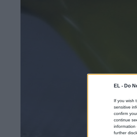
EL -
Do No
If you wish 
sensitive in
confirm you
continue se
information 
further disc