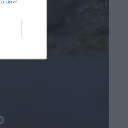
B’s List of
ο