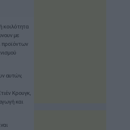
ή κοιλότητα
ώνουν με
ι προϊόντων
ανισμού
ων αυτών,
τιέν Κρουγκ,
αγωγή και
ναι