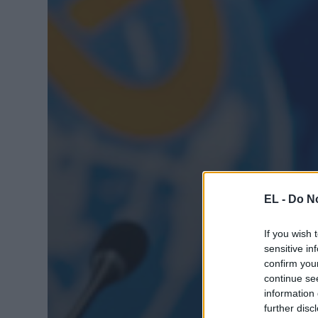
EL -
Do No
If you wish 
sensitive in
confirm you
continue se
information 
further disc