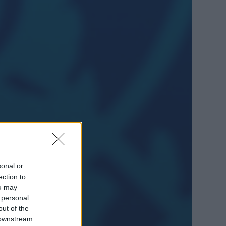
sonal or
ection to
ou may
 personal
out of the
 downstream