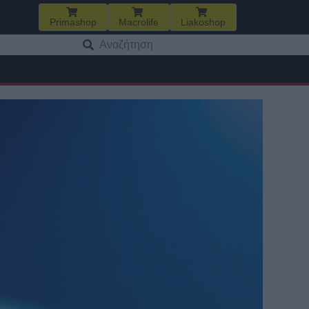
Primashop
Macrolife
Liakoshop
Αναζήτηση
για: