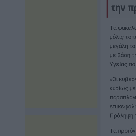
την π
Τα φακελά
μόλις τοπ
μεγάλη τα
με βάση τ
Υγείας πο
«Οι κυβερ
κυρίως με
παραπλανη
επικεφαλή
Πρόληψη 
Τα προϊόν