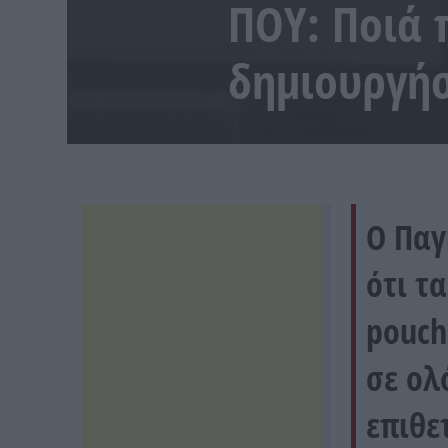
ΠΟΥ: Ποιά 
δημιουργήσ
Ο Παγ
ότι τ
pouch
σε ολ
επιθε