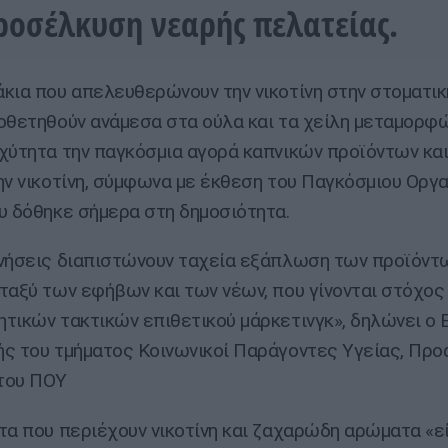
ροσέλκυση νεαρής πελατείας.
κια που απελευθερώνουν την νικοτίνη στην στοματικ
οθετηθούν ανάμεσα στα ούλα και τα χείλη μεταμορφ
χύτητα την παγκόσμια αγορά καπνικών προϊόντων κα
ην νικοτίνη, σύμφωνα με έκθεση του Παγκόσμιου Οργ
υ δόθηκε σήμερα στη δημοσιότητα.
νήσεις διαπιστώνουν ταχεία εξάπλωση των προϊόντ
ταξύ των εφήβων και των νέων, που γίνονται στόχος
τικών τακτικών επιθετικού μάρκετινγκ», δηλώνει ο Ε
ς του τμήματος Κοινωνικοί Παράγοντες Υγείας, Προ
του ΠΟΥ
τα που περιέχουν νικοτίνη και ζαχαρώδη αρώματα «εί