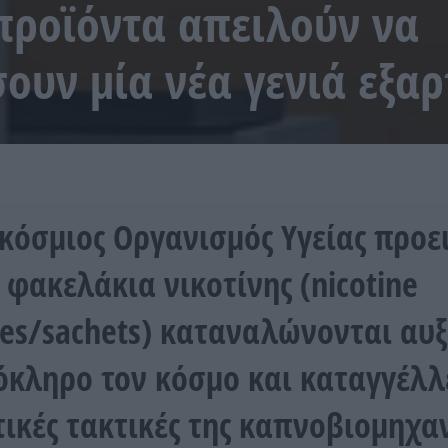
προϊόντα απειλούν να
ουν μία νέα γενιά εξα
κόσμιος Οργανισμός Υγείας προε
α φακελάκια νικοτίνης (nicotine
es/sachets) καταναλώνονται αυξ
όκληρο τον κόσμο και καταγγέλλε
τικές τακτικές της καπνοβιομηχαν