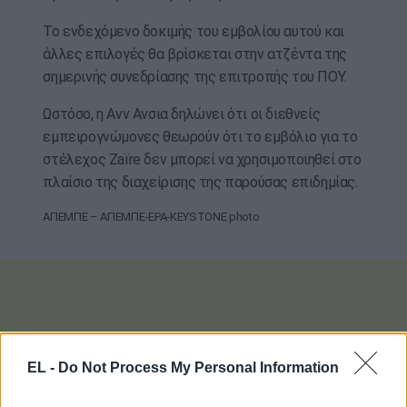
Το ενδεχόμενο δοκιμής του εμβολίου αυτού και
άλλες επιλογές θα βρίσκεται στην ατζέντα της
σημερινής συνεδρίασης της επιτροπής του ΠΟΥ.
Ωστόσο, η Ανν Ανσια δηλώνει ότι οι διεθνείς
εμπειρογνώμονες θεωρούν ότι το εμβόλιο για το
στέλεχος Zaïre δεν μπορεί να χρησιμοποιηθεί στο
πλαίσιο της διαχείρισης της παρούσας επιδημίας.
ΑΠΕΜΠΕ – ΑΠΕΜΠΕ-EPA-KEYSTONE photo
EL -
Do Not Process My Personal Information