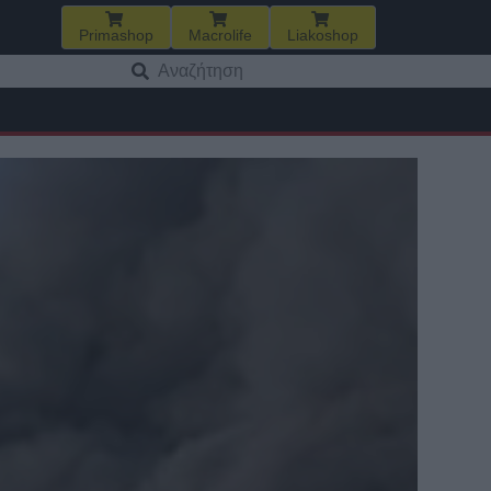
Primashop
Macrolife
Liakoshop
Αναζήτηση
για: