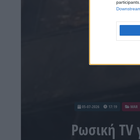
participants
Downstream 
05-07-2026
17:19
WAR
Ρωσική TV 