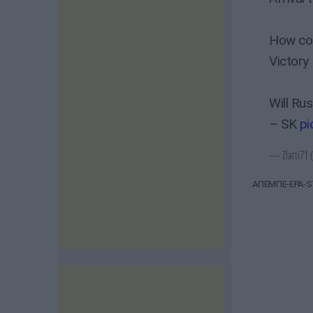
How coul
Victory
Will Rus
– SK
pi
— Zlatti71 
ΑΠΕΜΠΕ-EPA-S