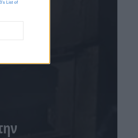
B’s List of
την