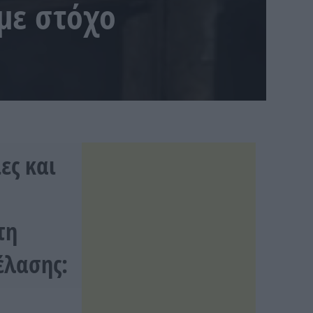
με στόχο
ες και
τη
έλασης: