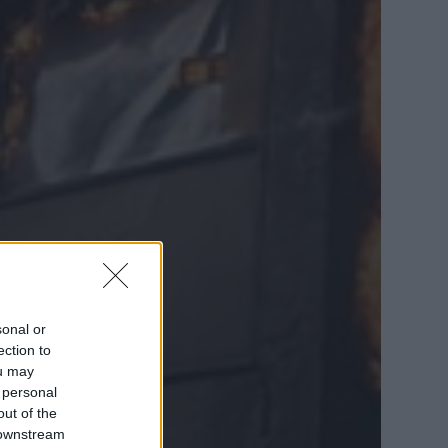
sonal or
ection to
ou may
 personal
out of the
 downstream