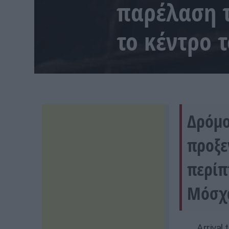
παρέλαση τ
το κέντρο τ
Δρόμο
προξε
περίπ
Μόσχα
Arrival