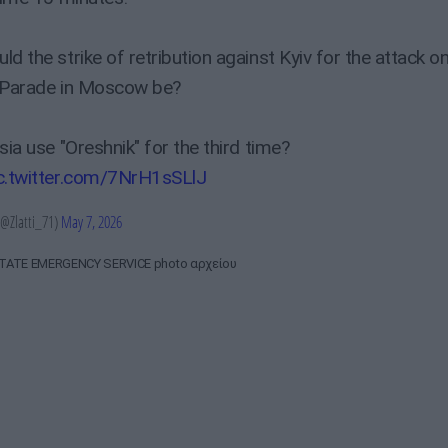
d the strike of retribution against Kyiv for the attack o
 Parade in Moscow be?
sia use "Oreshnik" for the third time?
c.twitter.com/7NrH1sSLlJ
(@Zlatti_71)
May 7, 2026
TATE EMERGENCY SERVICE photo αρχείου