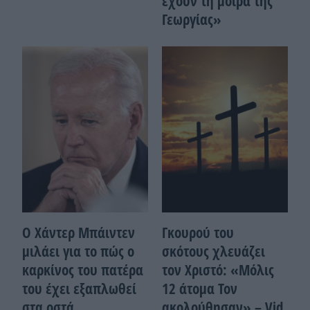
έχουν τη μοίρα της
Γεωργίας»
Ο Χάντερ Μπάιντεν
Γκουρού του
μιλάει για το πώς ο
σκότους χλευάζει
καρκίνος του πατέρα
τον Χριστό: «Μόλις
του έχει εξαπλωθεί
12 άτομα Τον
στα οστά
ακολούθησαν» – Vid