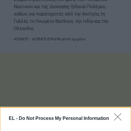
Ναυτικού και της Διοίκησης Ειδικού Πολέμου,
καθώς και παρατηρητές από την Αυστρία, τη
Γαλλία, το Ηνωμένο Βασίλειο, την Ινδία και την
Ολλανδία.
ΑΠΕΜΠΕ – ΑΠΕΜΠΕ-EPA-EPA photo αρχείου
EL -
Do Not Process My Personal Information