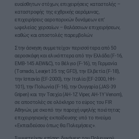
ευαίσθητων στόχων, επιχειρήσεις καταστολής –
καταστροφής της εχθρικής αεράμυνας,
επιχειρήσεις αεροπορικών δυνάμεων επ’
ωφελείας χερσαίων – θαλάσσιων επιχειρήσεων,
καθώς και αποστολές παρεμβολών.
Στην άσκηση συμμετείχαν περισσότερα από 50
αεροσκάφη και ελικόπτερα από την Ελλάδα (F-16,
EMB-145 AEW&C), το Βέλγιο (F-16), τη Γερμανία
(Τornado, Learjet 35 της GFD), την Ελβετία (F-18),
την Ισπανία (EF-2000), την Ιταλία (EF-2000, HH-
101), την Πολωνία (F-16), την Ουγγαρία (JAS-39
Gripen) και την Τσεχία (AH-1Z Viper, AH-1Y Venom),
σε αποστολές σε ολόκληρο το εύρος του FIR
Αθηνών, με σκοπό την παροχή υψηλής ποιότητας
επιχειρησιακής εκπαίδευσης υπό το πνεύμα
«Εκπαιδεύσου όπως θα Πολεμήσεις».
Συμμετείχαν, επίσης, δυνάμεις του Πολεμικού