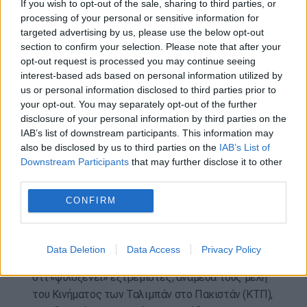
If you wish to opt-out of the sale, sharing to third parties, or
Ο ΟΗΕ ανέφερε ότι επαλήθευσε πως σκοτώθηκαν
processing of your personal or sensitive information for
28 άμαχοι και τραυματίστηκαν άλλοι σχεδόν 50.
targeted advertising by us, please use the below opt-out
section to confirm your selection. Please note that after your
Το Ισλαμαμπάντ ανέφερε πως οι βομβαρδισμοί
opt-out request is processed you may continue seeing
interest-based ads based on personal information utilized by
διεξήχθησαν σε αντίποινα για πρόσφατες
us or personal information disclosed to third parties prior to
τρομοκρατικές ενέργειες στην πακιστανική
your opt-out. You may separately opt-out of the further
επικράτεια, συμπεριλαμβανομένης επίθεσης στο
disclosure of your personal information by third parties on the
Καράτσι στην οποία σκοτώθηκαν τρία μέλη των
IAB’s list of downstream participants. This information may
δυνάμεων ασφαλείας, πιο συγκεκριμένα των
also be disclosed by us to third parties on the
IAB’s List of
Downstream Participants
that may further disclose it to other
Rangers, παραστρατιωτικής δύναμης με
third parties.
αρμοδιότητα ιδίως τη φύλαξη των συνόρων.
CONFIRM
Αφότου επανήλθαν στην εξουσία οι Ταλιμπάν τον
Αύγουστο του 2021, η σχέση των δυο κρατών δεν
σταματά να επιδεινώνεται. Το Ισλαμαμπάντ
Data Deletion
Data Access
Privacy Policy
κατηγορεί την Καμπούλ ότι προσφέρει καταφύγιο,
ότι «φιλοξενεί» εξτρεμιστές, ανάμεσά τους μέλη
του Κινήματος των Ταλιμπάν στο Πακιστάν (ΚΤΠ),