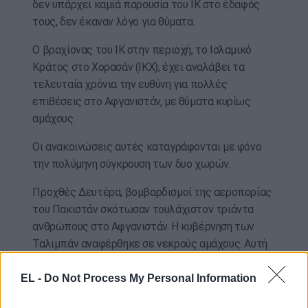
δεν υπάρχει καμιά παρουσία του ΙΚ στο έδαφός
τους, δεν έκαναν λόγο για θύματα.
Ο βραχίονας του ΙΚ στην περιοχή, το Ισλαμικό
Κράτος στο Χορασάν (ΙΚΧ), έχει αναλάβει τα
τελευταία χρόνια την ευθύνη για πολλές
επιθέσεις στο Αφγανιστάν, με θύματα κυρίως
αμάχους.
Οι ανακοινώσεις αυτές καταγράφονται με φόνο
την πολύμηνη σύγκρουση των δυο χωρών.
Προχθές Δευτέρα, βομβαρδισμοί της αεροπορίας
του Πακιστάν σκότωσαν τουλάχιστον τριάντα
ανθρώπους στο Αφγανιστάν. Η κυβέρνηση των
Ταλιμπάν αναφέρθηκε σε νεκρούς αμάχους. Αυτή
του Πακιστάν ανέφερε ότι έπληξε εξτρεμιστές,
συμπεριλαμβανομένων μελών των πακιστανών
EL -
Do Not Process My Personal Information
Ταλιμπάν, σκοτώνοντας 29 μαχητές.