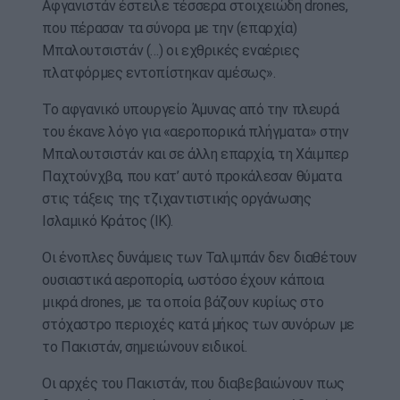
Αφγανιστάν έστειλε τέσσερα στοιχειώδη drones,
που πέρασαν τα σύνορα με την (επαρχία)
Μπαλουτσιστάν (…) οι εχθρικές εναέριες
πλατφόρμες εντοπίστηκαν αμέσως».
Το αφγανικό υπουργείο Άμυνας από την πλευρά
του έκανε λόγο για «αεροπορικά πλήγματα» στην
Μπαλουτσιστάν και σε άλλη επαρχία, τη Χάιμπερ
Παχτούνχβα, που κατ’ αυτό προκάλεσαν θύματα
στις τάξεις της τζιχαντιστικής οργάνωσης
Ισλαμικό Κράτος (ΙΚ).
Οι ένοπλες δυνάμεις των Ταλιμπάν δεν διαθέτουν
ουσιαστικά αεροπορία, ωστόσο έχουν κάποια
μικρά drones, με τα οποία βάζουν κυρίως στο
στόχαστρο περιοχές κατά μήκος των συνόρων με
το Πακιστάν, σημειώνουν ειδικοί.
Οι αρχές του Πακιστάν, που διαβεβαιώνουν πως