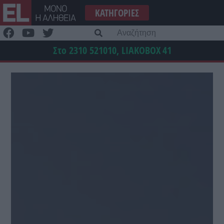
Μετάβαση
ΚΑΤΗΓΟΡΊΕΣ
στο
περιεχόμενο
Α
γι
Στο 2310 521010, LIAKOBOX
41