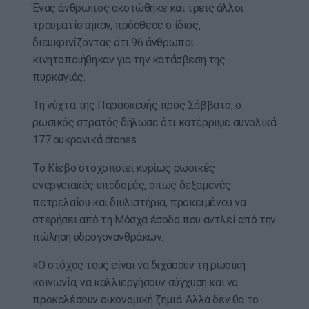
Ένας άνθρωπος σκοτώθηκε και τρεις άλλοι
τραυματίστηκαν, πρόσθεσε ο ίδιος,
διευκρινίζοντας ότι 96 άνθρωποι
κινητοποιήθηκαν για την κατάσβεση της
πυρκαγιάς.
Τη νύχτα της Παρασκευής προς Σάββατο, ο
ρωσικός στρατός δήλωσε ότι κατέρριψε συνολικά
177 ουκρανικά drones.
Το Κίεβο στοχοποιεί κυρίως ρωσικές
ενεργειακές υποδομές, όπως δεξαμενές
πετρελαίου και διυλιστήρια, προκειμένου να
στερήσει από τη Μόσχα έσοδα που αντλεί από την
πώληση υδρογονανθράκων.
«Ο στόχος τους είναι να διχάσουν τη ρωσική
κοινωνία, να καλλιεργήσουν σύγχυση και να
προκαλέσουν οικονομική ζημιά. Αλλά δεν θα το