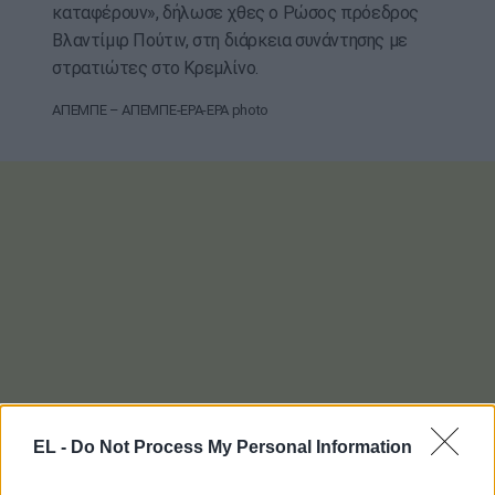
καταφέρουν», δήλωσε χθες ο Ρώσος πρόεδρος
Βλαντίμιρ Πούτιν, στη διάρκεια συνάντησης με
στρατιώτες στο Κρεμλίνο.
ΑΠΕΜΠΕ – ΑΠΕΜΠΕ-EPA-EPA photo
EL -
Do Not Process My Personal Information