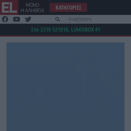
Μετάβαση
ΚΑΤΗΓΟΡΊΕΣ
στο
περιεχόμενο
Α
γι
Στο 2310 521010, LIAKOBOX
41