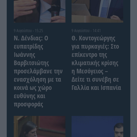
9 Αυγούστου - 15:25
9 Αυγούστου - 14:41
Ν. Δένδιας: Ο
Θ. Κοντογεώργης
ευπατρίδης
για πυρκαγιές: Στο
Ιωάννης
επίκεντρο της
Βαρβιτσιώτης
κλιματικής κρίσης
προσελάμβανε την
η Μεσόγειος –
ενασχόληση με τα
Δείτε τι συνέβη σε
κοινά ως χώρο
Γαλλία και Ισπανία
ευθύνης και
προσφοράς