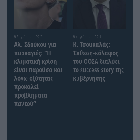
8 Αυγούστου - 09:21
8 Αυγούστου - 09:11
Αλ. Σδούκου για
Κ. Τσουκαλάς:
πυρκαγιές: “Η
Έκθεση-κόλαφος
κλιματική κρίση
του ΟΟΣΑ διαλύει
είναι παρούσα και
το success story της
λόγω οξύτητας
κυβέρνησης
προκαλεί
προβλήματα
παντού”