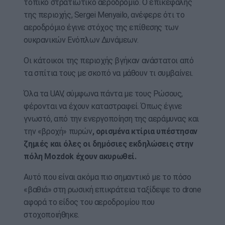
τοπικό στρατιωτικό αεροδρόμιο. Ο επικεφαλής
της περιοχής, Sergei Menyailo, ανέφερε ότι το
αεροδρόμιο έγινε στόχος της επίθεσης των
ουκρανικών Ενόπλων Δυνάμεων.
Οι κάτοικοι της περιοχής βγήκαν ανάστατοι από
τα σπίτια τους με σκοπό να μάθουν τι συμβαίνει.
Όλα τα UAV, σύμφωνα πάντα με τους Ρώσους,
φέρονται να έχουν καταστραφεί. Όπως έγινε
γνωστό, από την ενεργοποίηση της αεράμυνας και
την «βροχή» πυρών
, ορισμένα κτίρια υπέστησαν
ζημιές και όλες οι δημόσιες εκδηλώσεις στην
πόλη Mozdok έχουν ακυρωθεί.
Αυτό που είναι ακόμα πιο σημαντικό με το πόσο
«βαθιά» στη ρωσική επικράτεια ταξίδεψε το drone
αφορά το είδος του αεροδρομίου που
στοχοποιήθηκε.