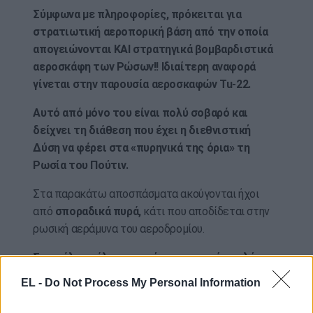
Σύμφωνα με πληροφορίες, πρόκειται για
στρατιωτική αεροπορική βάση από την οποία
απογειώνονται ΚΑΙ στρατηγικά βομβαρδιστικά
αεροσκάφη των Ρώσων!!
Ιδιαίτερη αναφορά
γίνεται στην παρουσία αεροσκαφών Tu-22.
Αυτό από μόνο του είναι πολύ σοβαρό και
δείχνει τη διάθεση που έχει η διεθνιστική
Δύση να φέρει στα «πυρηνικά της όρια» τη
Ρωσία του Πούτιν.
Στα παρακάτω αποσπάσματα ακούγονται ήχοι
από
σποραδικά πυρά,
κάτι που αποδίδεται στην
ρωσική αεράμυνα του αεροδρομίου.
Στο τέλος μάλιστα ακούστηκε και μία πολύ
ισχυρή έκρηξη, δίχως να είναι ακόμα ξεκάθαρο
EL -
Do Not Process My Personal Information
εάν αυτή προέρχεται από την κατάρριψη του
drone ή από τον στόχο που τυχόν επλήγη: