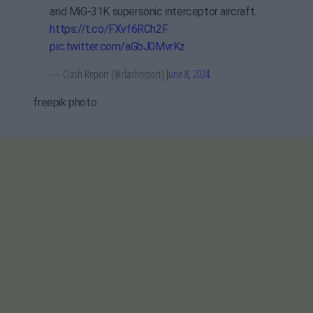
and MiG-31K supersonic interceptor aircraft.
https://t.co/FXvf6RCh2F
pic.twitter.com/aGbJ0MvrKz
— Clash Report (@clashreport)
June 8, 2024
freepik photo