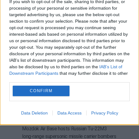
If you wish to opt-out of the sale, sharing to third parties, or
processing of your personal or sensitive information for
Footage of a Ukrainian UAV flying under the
targeted advertising by us, please use the below opt-out
cheerful sounds of small arms in
section to confirm your selection. Please note that after your
#NorthOssetia
, the area of the
#Mozdok
opt-out request is processed you may continue seeing
interest-based ads based on personal information utilized by
military airfield, the base of russian strategic
us or personal information disclosed to third parties prior to
bombers TU-22M3.
your opt-out. You may separately opt-out of the further
disclosure of your personal information by third parties on the
At the end of the video, the sound of an
IAB’s list of downstream participants. This information may
explosion is heard – whether it was the drone
also be disclosed by us to third parties on the
IAB’s List of
being⬇️
pic.twitter.com/WcHCbxLpJm
Downstream Participants
that may further disclose it to other
third parties.
— Alf Really 🇺🇦🇺🇲🇬🇧🇨🇦🇪🇺🇮🇱🇩🇪
CONFIRM
🇵🇱 (@vik8867dn)
June 8, 2024
Ukrainian kamikaze UAVs over Mozdok, North
Ossetia.
Data Deletion
Data Access
Privacy Policy
Mozdok Air Base hosts Russian Tu-22М3
long-range supersonic missile carrier bombers