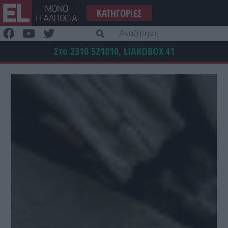
Μετάβαση
ΚΑΤΗΓΟΡΊΕΣ
στο
περιεχόμενο
Α
γι
Στο 2310 521010, LIAKOBOX
41