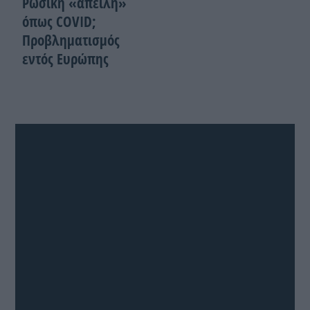
Ρωσική «απειλή»
όπως COVID;
Προβληματισμός
εντός Ευρώπης