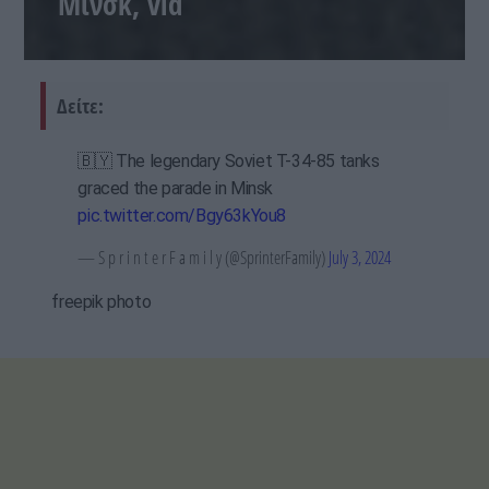
Μινσκ, vid
Δείτε:
🇧🇾 The legendary Soviet T-34-85 tanks
graced the parade in Minsk
pic.twitter.com/Bgy63kYou8
— S p r i n t e r F a m i l y (@SprinterFamily)
July 3, 2024
freepik photo