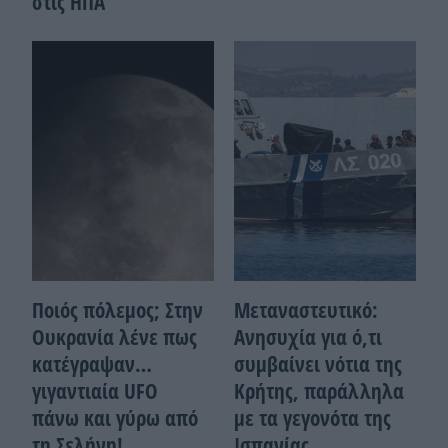
στις ΗΠΑ
Ποιός πόλεμος; Στην
Μεταναστευτικό:
Ουκρανία λένε πως
Ανησυχία για ό,τι
κατέγραψαν…
συμβαίνει νότια της
γιγαντιαία UFO
Κρήτης, παράλληλα
πάνω και γύρω από
με τα γεγονότα της
τη Σελήνη!
Ισπανίας