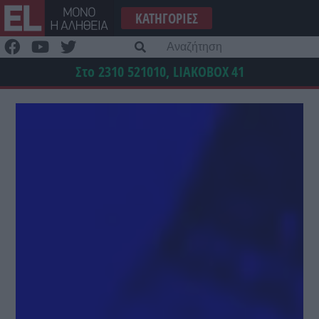
Μετάβαση
ΚΑΤΗΓΟΡΊΕΣ
στο
περιεχόμενο
Α
γι
Στο 2310 521010, LIAKOBOX
41