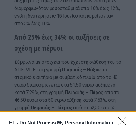
αύξηση στις τιμές των ακτοπλοϊκών εισιτηρίων
διαμορφωνόταν μεσοσταθμικά από 10% έως 12%,
ενώ η δεύτερη στις 15 Ιουνίου και κυμαίνονταν
από 5% έως 10%.
Από 25% έως 34% οι αυξήσεις σε
σχέση με πέρυσι
Σύμφωνα με στοιχεία που έχει στη διάθεσή του το
ΑΠΕ-ΜΠΕ, στη γραμμή
Πειραιάς – Νάξος
το
ατομικό εισιτήριο με συμβατικό πλοίο από τα 48
ευρώ διαμορφώνεται στα 51,50 ευρώ, αυξημένο
κατά 7,29%, στη γραμμή
Πειραιάς – Πάρο
ς από τα
46,50 ευρώ στα 50 ευρώ αύξηση κατά 7,53%, στη
γραμμή
Πειραιάς – Πάτμος
από τα 52,50 στα 55
ευρώ, αύξηση 4,76%, στη γραμμή
Πειραιάς –
Ρόδος
από τα 86,50 στα 91 ευρώ με αύξηση 5,20%
EL -
Do Not Process My Personal Information
και
Πειραιάς – Ίος
από τα 50 ευρώ στα 54 με