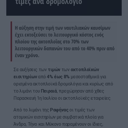
τιμές ανά δρομολόγιο
Η αύξηση στην τιμή των ναυτιλιακών καυσίμων
έχει εκτοξεύσει το λειτουργικό κόστος ενός
πλοίου της ακτοπλοΐας στο 70% των
λειτουργικών δαπανών του από το 40% πριν από
έναν χρόνο.
Σε αυξήσεις των
τιμών
των
ακτοπλοϊκών
εισιτηρίων
από
4% έως 8%
μεσοσταθμικά για
ορισμένα ακτοπλοϊκά δρομολόγια και κυρίως από
το λιμάνι του
Πειραιά
, προχώρησαν από χθες
Παρασκευή 1η Ιουλίου οι ακτοπλοϊκές εταιρείες.
Από το λιμάνι της
Ραφήνας
οι τιμές των
ατομικών εισιτηρίων με συμβατικά πλοία για
Άνδρο, Τήνο και Μύκονο παραμένουν οι ίδιες,