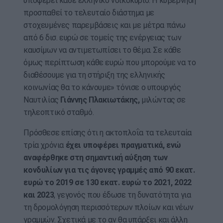
υποφέρει κάθε ελληνικό νοικοκυριό. Η κυβέρνηση
προσπαθεί το τελευταίο διάστημα με
στοχευμένες παρεμβάσεις και με μέτρα πάνω
από 6 δισ. ευρώ σε τομείς της ενέργειας των
καυσίμων να αντιμετωπίσει το θέμα. Σε κάθε
όμως περίπτωση κάθε ευρώ που μπορούμε να το
διαθέσουμε για τη στήριξη της ελληνικής
κοινωνίας θα το κάνουμε» τόνισε ο υπουργός
Ναυτιλίας
Γιάννης Πλακιωτάκης,
μιλώντας σε
τηλεοπτικό σταθμό.
Πρόσθεσε επίσης ότι η ακτοπλοΐα τα τελευταία
τρία χρόνια
έχει υποφέρει πραγματικά, ενώ
αναφέρθηκε στη σημαντική αύξηση των
κονδυλίων για τις άγονες γραμμές από 90 εκατ.
ευρώ το 2019 σε 130 εκατ. ευρώ το 2021, 2022
και 2023
, γεγονός που έδωσε τη δυνατότητα για
τη δρομολόγηση περισσότερων πλοίων και νέων
γραμμών. Σχετικά με το αν θα υπάρξει και άλλη