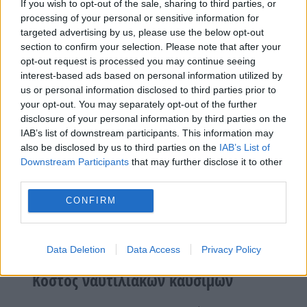
If you wish to opt-out of the sale, sharing to third parties, or
αύξηση 8%.
processing of your personal or sensitive information for
Επίσης στη γραμμή από
Πειραιά για Μύκονο
από
targeted advertising by us, please use the below opt-out
section to confirm your selection. Please note that after your
τα 48,50 ευρώ στα 52,50 ευρώ, σημειώνοντας
opt-out request is processed you may continue seeing
αύξηση 8,25%, στη γραμμή
Πειραιάς – Ικαρία
από
interest-based ads based on personal information utilized by
54,50 ευρώ στα 58,50 ευρώ, δηλαδή αύξηση 7,34%.
us or personal information disclosed to third parties prior to
Επίσης στη γραμμή Πειραιάς – Σύρος από τα 42,50
your opt-out. You may separately opt-out of the further
στα 45,50 ευρώ αύξηση 7,06%.
disclosure of your personal information by third parties on the
IAB’s list of downstream participants. This information may
Από το λιμάνι της Ραφήνας η τιμή του ατομικού
also be disclosed by us to third parties on the
IAB’s List of
Downstream Participants
that may further disclose it to other
εισιτηρίου με το συμβατικό πλοίο παραμένει
third parties.
αμετάβλητη στα 25 ευρώ, επίσης το ίδιο από τη
Ραφήνα για Τήνο η τιμή και εδώ παραμένει στα
CONFIRM
ίδια επίπεδα και συγκεκριμένα στα 35 ευρώ όπως
και η τιμή από Ραφήνα για Μύκονο με το
συμβατικό πλοίο στα 38 ευρώ.
Data Deletion
Data Access
Privacy Policy
Κόστος ναυτιλιακών καυσίμων