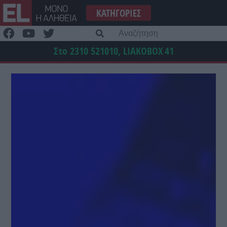
Μετάβαση
ΚΑΤΗΓΟΡΊΕΣ
στο
περιεχόμενο
Α
γι
Στο 2310 521010, LIAKOBOX
41