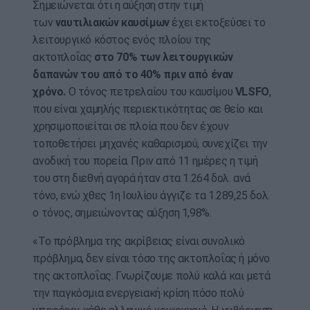
Σημειώνεται ότι η αύξηση στην τιμή
των
ναυτιλιακών καυσίμων
έχει εκτοξεύσει το
λειτουργικό κόστος ενός πλοίου της
ακτοπλοΐας
στο 70% των λειτουργικών
δαπανών του από το 40% πριν από έναν
χρόνο.
Ο τόνος πετρελαίου του καυσίμου
VLSFO
,
που είναι χαμηλής περιεκτικότητας σε θείο και
χρησιμοποιείται σε πλοία που δεν έχουν
τοποθετήσει μηχανές καθαρισμού, συνεχίζει την
ανοδική του πορεία. Πριν από 11 ημέρες η τιμή
του στη διεθνή αγορά ήταν στα 1.264 δολ. ανά
τόνο, ενώ χθες 1η Ιουλίου άγγιζε τα 1.289,25 δολ.
ο τόνος, σημειώνοντας αύξηση 1,98%.
«Το πρόβλημα της ακρίβειας είναι συνολικό
πρόβλημα, δεν είναι τόσο της ακτοπλοΐας ή μόνο
της ακτοπλοΐας. Γνωρίζουμε πολύ καλά και μετά
την παγκόσμια ενεργειακή κρίση πόσο πολύ