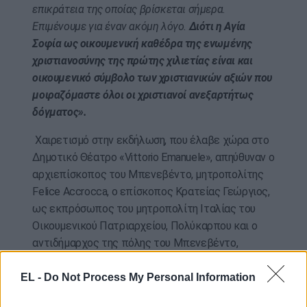
επικράτεια της οποίας βρίσκεται σήμερα.
Επιμένουμε για έναν ακόμη λόγο.
Διότι η Αγία
Σοφία ως οικουμενική καθέδρα της ενωμένης
χριστιανοσύνης της πρώτης χιλιετίας είναι και
οικουμενικό σύμβολο των χριστιανικών αξιών που
μοιραζόμαστε όλοι οι χριστιανοί ανεξαρτήτως
δόγματος».
Χαιρετισμό στην εκδήλωση, που έλαβε χώρα στο
Δημοτικό Θέατρο «Vittorio Emanuele», απηύθυναν ο
αρχιεπίσκοπος του Μπενεβέντο, μητροπολίτης
Felice Accrocca, ο επίσκοπος Κρατείας Γεώργιος,
ως εκπρόσωπος του μητροπολίτη Ιταλίας του
Οικουμενικού Πατριαρχείου, Πολύκαρπου και ο
αντιδήμαρχος της πόλης του Μπενεβέντο,
Giovanni Zanone.
EL -
Do Not Process My Personal Information
Στο τέλος της εκδήλωσης ο επικεφαλής της
ΔΣΟ, μαζί με τους βουλευτές – μέλη της