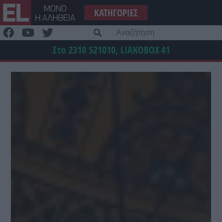
Μετάβαση
ΚΑΤΗΓΟΡΊΕΣ
στο
περιεχόμενο
Α
γι
Στο 2310 521010, LIAKOBOX
41