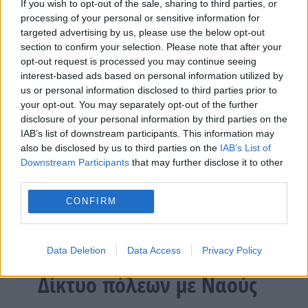
If you wish to opt-out of the sale, sharing to third parties, or
αντιπροσωπείας της ΔΣΟ, Γιάννη Σαρακιώτη από
processing of your personal or sensitive information for
την Ελλάδα και Πανίκο Λεωνίδου από την Κύπρο,
targeted advertising by us, please use the below opt-out
section to confirm your selection. Please note that after your
βράβευσαν τους δύο ομιλητές, καθώς και τον
opt-out request is processed you may continue seeing
αρχιτέκτονα, Nicola Mucci, ο οποίος συνέγραψε το
interest-based ads based on personal information utilized by
κείμενο για τον περίλαμπρο ναό της πόλης που
us or personal information disclosed to third parties prior to
είναι αφιερωμένος στην Σοφία του Θεού.
your opt-out. You may separately opt-out of the further
disclosure of your personal information by third parties on the
Παράλληλα, σημειώνεται ότι πριν από την
IAB’s list of downstream participants. This information may
εκδήλωση, η αντιπροσωπεία της ΔΣΟ είχε την
also be disclosed by us to third parties on the
IAB’s List of
Downstream Participants
that may further disclose it to other
ευκαιρία να επισκεφθεί τον ιστορικό ναό της
third parties.
Αγίας Σοφίας του Μπενεβέντο, που έχει
οικοδομηθεί τον 8ο αιώνα,
και είναι ένα από τα
CONFIRM
επτά προστατευόμενα μνημεία στον επίσημο
κατάλογο της UNESCO με τον τίτλο: «Οι
Λομβαρδοί στην Ιταλία».
Data Deletion
Data Access
Privacy Policy
Δίκτυο πόλεων με Ναούς