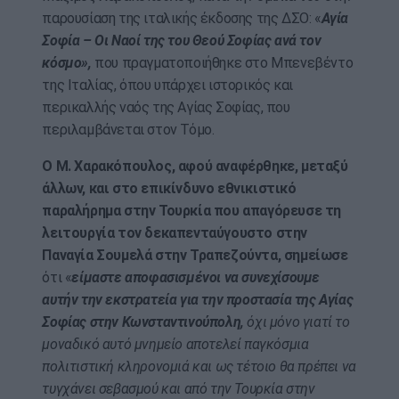
παρουσίαση της ιταλικής έκδοσης της ΔΣΟ: «
Αγία
Σοφία – Οι Ναοί της του Θεού Σοφίας ανά τον
κόσμο»,
που πραγματοποιήθηκε στο Μπενεβέντο
της Ιταλίας, όπου υπάρχει ιστορικός και
περικαλλής ναός της Αγίας Σοφίας, που
περιλαμβάνεται στον Τόμο.
Ο Μ. Χαρακόπουλος, αφού αναφέρθηκε, μεταξύ
άλλων, και στο επικίνδυνο εθνικιστικό
παραλήρημα στην Τουρκία που απαγόρευσε τη
λειτουργία τον δεκαπενταύγουστο στην
Παναγία Σουμελά στην Τραπεζούντα, σημείωσε
ότι «
είμαστε αποφασισμένοι να συνεχίσουμε
αυτήν την εκστρατεία για την προστασία της Αγίας
Σοφίας στην Κωνσταντινούπολη,
όχι μόνο γιατί το
μοναδικό αυτό μνημείο αποτελεί παγκόσμια
πολιτιστική κληρονομιά και ως τέτοιο θα πρέπει να
τυγχάνει σεβασμού και από την Τουρκία στην