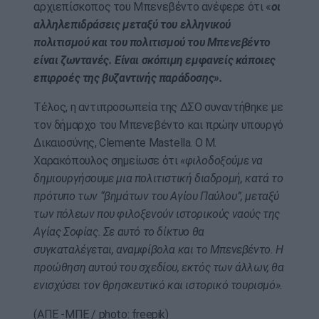
αρχιεπίσκοπος του Μπενεβέντο ανέφερε ότι «
οι
αλληλεπιδράσεις μεταξύ του ελληνικού
πολιτισμού και του πολιτισμού του Μπενεβέντο
είναι ζωντανές. Είναι σκόπιμη εμφανείς κάποιες
επιρροές της βυζαντινής παράδοσης».
Τέλος, η αντιπροσωπεία της ΔΣΟ συναντήθηκε με
τον δήμαρχο του Μπενεβέντο και πρώην υπουργό
Δικαιοσύνης, Clemente Mastella. Ο Μ.
Χαρακόπουλος σημείωσε ότι
«φιλοδοξούμε να
δημιουργήσουμε μια πολιτιστική διαδρομή, κατά το
πρότυπο των “βημάτων του Αγίου Παύλου”, μεταξύ
των πόλεων που φιλοξενούν ιστορικούς ναούς της
Αγίας Σοφίας. Σε αυτό το δίκτυο θα
συγκαταλέγεται, αναμφίβολα και το Μπενεβέντο. Η
προώθηση αυτού του σχεδίου, εκτός των άλλων, θα
ενισχύσει τον θρησκευτικό και ιστορικό τουρισμό».
(ΑΠΕ -ΜΠΕ / photo: freepik)