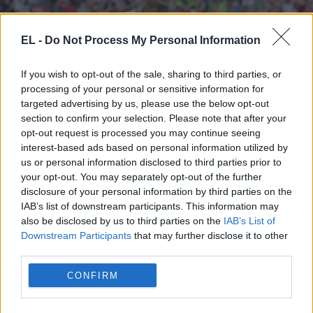
EL -
Do Not Process My Personal Information
If you wish to opt-out of the sale, sharing to third parties, or
processing of your personal or sensitive information for
targeted advertising by us, please use the below opt-out
ΚΡΙΣΤΙΑΝΟ ΡΟΝΑΛΝΤΟ
section to confirm your selection. Please note that after your
opt-out request is processed you may continue seeing
3 Ιουλίου - 08:12
interest-based ads based on personal information utilized by
us or personal information disclosed to third parties prior to
Η συγκινητική στιγμή που ο Ρονάλντο αφιερώνει
your opt-out. You may separately opt-out of the further
την πρόκριση της Πορτογαλίας στον Ντιόγκο Ζότα,
disclosure of your personal information by third parties on the
vid
IAB’s list of downstream participants. This information may
also be disclosed by us to third parties on the
IAB’s List of
Downstream Participants
that may further disclose it to other
third parties.
CONFIRM