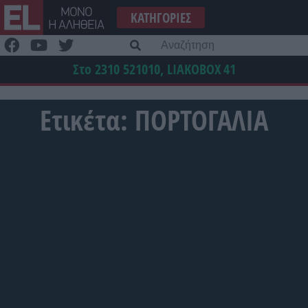
Μετάβαση
ΚΑΤΗΓΟΡΊΕΣ
στο
περιεχόμενο
Α
γι
Στο 2310 521010, LIAKOBOX
41
Ετικέτα:
ΠΟΡΤΟΓΑΛΙΑ