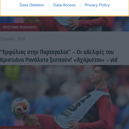
Data Deletion
Data Access
Privacy Policy
ΚΡΙΣΤΙΑΝΟ ΡΟΝΑΛΝΤΟ
20 Ιουνίου - 10:45
“Εμφύλιος στην Πορτογαλία” – Οι αδελφές του
Κριστιάνο Ρονάλντο ξεσπούν! «Αχάριστοι» – vid