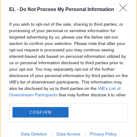
EL -
Do Not Process My Personal Information
If you wish to opt-out of the sale, sharing to third parties, or
processing of your personal or sensitive information for
targeted advertising by us, please use the below opt-out
ΚΙΝΗΤΑ
section to confirm your selection. Please note that after your
opt-out request is processed you may continue seeing
8 Ιουνίου - 12:24
interest-based ads based on personal information utilized by
us or personal information disclosed to third parties prior to
Η ΦΩΤΟ που δείχνει την κατάντια των σημερινών
your opt-out. You may separately opt-out of the further
κοινωνιών
disclosure of your personal information by third parties on the
IAB’s list of downstream participants. This information may
also be disclosed by us to third parties on the
IAB’s List of
Downstream Participants
that may further disclose it to other
third parties.
CONFIRM
Data Deletion
Data Access
Privacy Policy