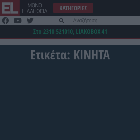
Μετάβαση
ΚΑΤΗΓΟΡΊΕΣ
στο
περιεχόμενο
Α
γι
Στο 2310 521010, LIAKOBOX
41
Ετικέτα:
ΚΙΝΗΤΑ