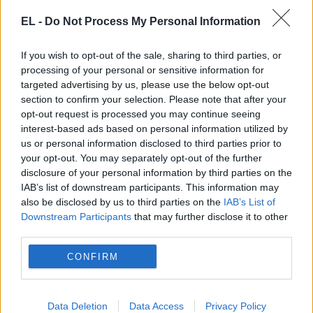
EL -
Do Not Process My Personal Information
If you wish to opt-out of the sale, sharing to third parties, or
processing of your personal or sensitive information for
targeted advertising by us, please use the below opt-out
section to confirm your selection. Please note that after your
opt-out request is processed you may continue seeing
ΑΡΓΕΝΤΙΝΗ
interest-based ads based on personal information utilized by
us or personal information disclosed to third parties prior to
20 Ιουλίου - 09:59
your opt-out. You may separately opt-out of the further
disclosure of your personal information by third parties on the
«Πονάει η ψυχή μου»: Ο Σκαλόνι αποχώρησε με
IAB’s list of downstream participants. This information may
κλάματα από την συνέντευξη Τύπου, vid
also be disclosed by us to third parties on the
IAB’s List of
Downstream Participants
that may further disclose it to other
third parties.
CONFIRM
Data Deletion
Data Access
Privacy Policy