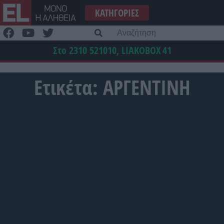
Μετάβαση
ΚΑΤΗΓΟΡΊΕΣ
στο
περιεχόμενο
Α
γι
Στο 2310 521010, LIAKOBOX
41
Ετικέτα:
ΑΡΓΕΝΤΙΝΗ