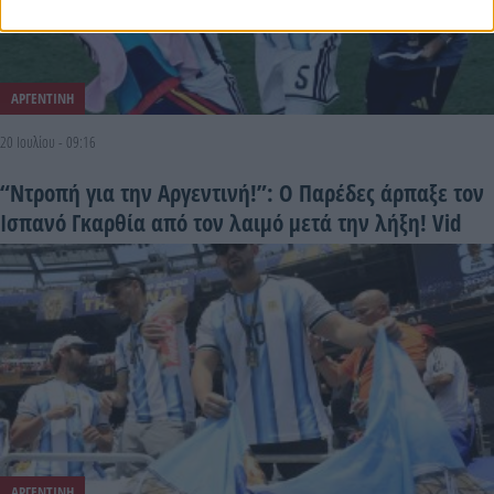
ΑΡΓΕΝΤΙΝΗ
20 Ιουλίου - 09:16
“Ντροπή για την Αργεντινή!”: Ο Παρέδες άρπαξε τον
Ισπανό Γκαρθία από τον λαιμό μετά την λήξη! Vid
ΑΡΓΕΝΤΙΝΗ