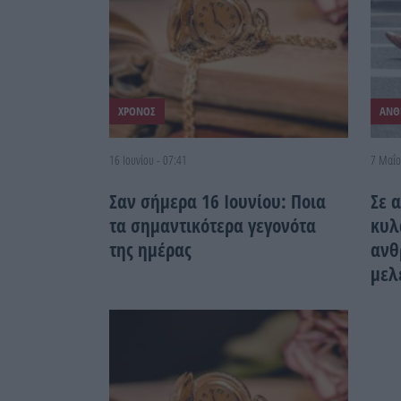
ΧΡΟΝΟΣ
ΑΝΘ
16 Ιουνίου - 07:41
7 Μαΐο
Σαν σήμερα 16 Ιουνίου: Ποια
Σε 
τα σημαντικότερα γεγονότα
κυλ
της ημέρας
ανθ
μελ