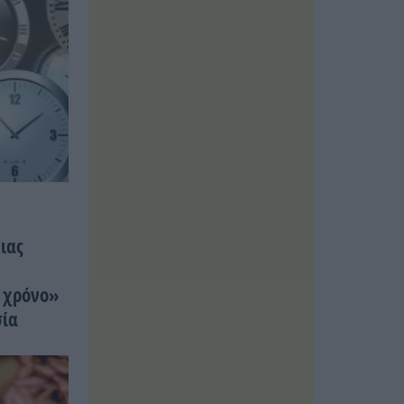
ιας
α
ν χρόνο»
σία