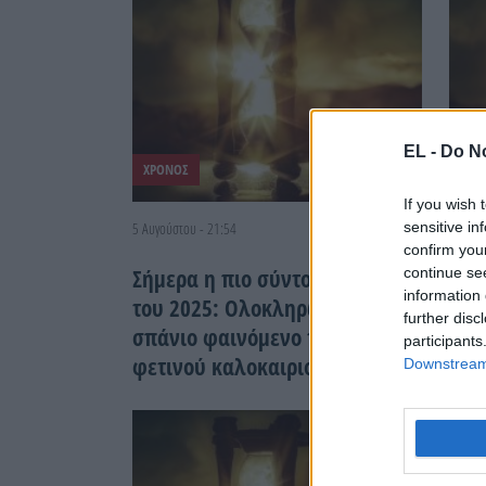
EL -
Do No
ΧΡΟΝΟΣ
ΧΡΟ
If you wish 
sensitive in
5 Αυγούστου - 21:54
22 Ιουλ
confirm you
continue se
Σήμερα η πιο σύντομη μέρα
Αν 
information 
του 2025: Ολοκληρώνεται το
ψευ
further disc
σπάνιο φαινόμενο του
άνθ
participants
φετινού καλοκαιριού
του
Downstream 