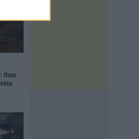
: Ποια
ονότα