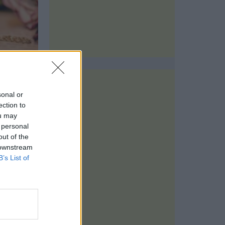
sonal or
ection to
ou may
 personal
 Ποια τα
out of the
τα της
 downstream
B’s List of