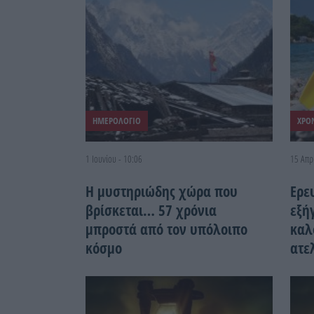
ΗΜΕΡΟΛΟΓΙΟ
ΧΡΟ
1 Ιουνίου - 10:06
15 Απρ
Η μυστηριώδης χώρα που
Ερε
βρίσκεται… 57 χρόνια
εξήγ
μπροστά από τον υπόλοιπο
καλ
κόσμο
ατε