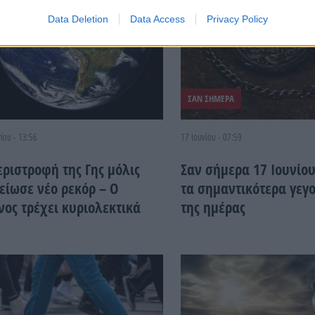
Data Deletion
Data Access
Privacy Policy
ΣΑΝ ΣΗΜΕΡΑ
ίου - 13:56
17 Ιουνίου - 07:59
εριστροφή της Γης μόλις
Σαν σήμερα 17 Ιουνίου
είωσε νέο ρεκόρ – Ο
τα σημαντικότερα γεγ
νος τρέχει κυριολεκτικά
της ημέρας