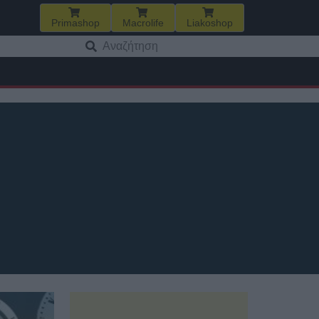
Primashop
Macrolife
Liakoshop
Αναζήτηση
για: