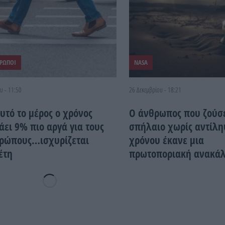
ΡΩΠΟΙ
NASA
υ - 11:50
26 Δεκεμβρίου - 18:21
αυτό το μέρος ο χρόνος
Ο άνθρωπος που ζούσ
άει 9% πιο αργά για τους
σπήλαιο χωρίς αντίλη
ρώπους…ισχυρίζεται
χρόνου έκανε μια
έτη
πρωτοποριακή ανακά