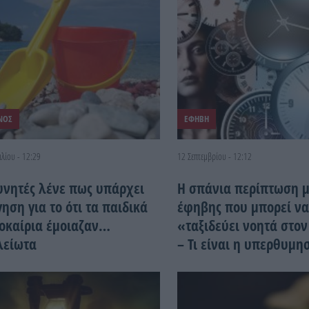
ΝΟΣ
ΕΦΗΒΗ
ιλίου - 12:29
12 Σεπτεμβρίου - 12:12
υνητές λένε πως υπάρχει
Η σπάνια περίπτωση μ
ηση για το ότι τα παιδικά
έφηβης που μπορεί ν
οκαίρια έμοιαζαν…
«ταξιδεύει νοητά στο
λείωτα
– Τι είναι η υπερθυμη