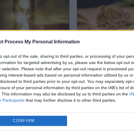
t Process My Personal Information
ΝΟΣ
ΣΑΝ ΣΗΜΕΡΑ
to opt-out of the sale, sharing to third parties, or processing of your per
formation for targeted advertising by us, please use the below opt-out s
ίου - 19:43
5 Ιουλίου - 08:00
r selection. Please note that after your opt-out request is processed y
eing interest-based ads based on personal information utilized by us or
«ο χρόνος είναι απλώς μια
Σαν σήμερα 5 Ιουλίου:
disclosed to third parties prior to your opt-out. You may separately opt-
δαίσθηση» τότε γιατί οι
σημαντικότερα γεγονό
losure of your personal information by third parties on the IAB’s list of
ρωποι έχουν εμμονή μαζί
ημέρας
. This information may also be disclosed by us to third parties on the
IA
;
Participants
that may further disclose it to other third parties.
CONFIRM