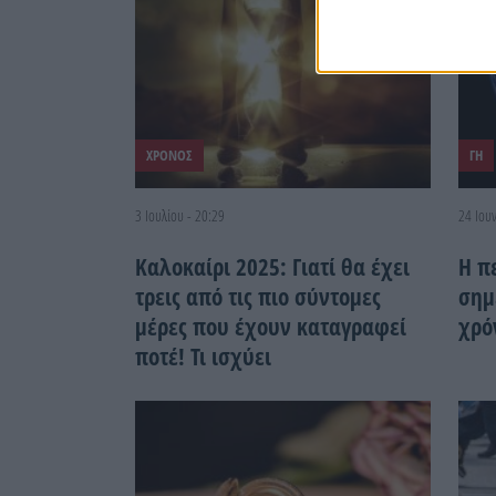
ΧΡΟΝΟΣ
ΓΗ
3 Ιουλίου - 20:29
24 Ιουν
Καλοκαίρι 2025: Γιατί θα έχει
Η π
τρεις από τις πιο σύντομες
σημ
μέρες που έχουν καταγραφεί
χρό
ποτέ! Τι ισχύει