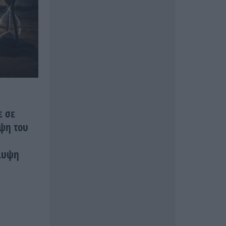
ε σε
ψη του
λυψη