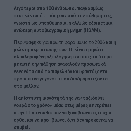
Λιγότεροι από 100 άνθρωποι παγκοσμίως
πιστεύεται ότι πάσχουν από την πάθησή της,
γνωστή ως υπερθυμησία, ή αλλιώς εξαιρετικά
ανώτερη αυτοβιογραφική μνήμη (HSAM).
Περιγράφηκε για πρώτη φορά μόλις το 2006
και η
μελέτη περίπτωσης του TL είναι η πρώτη
ολοκληρωμένη αξιολόγηση του πώς τα άτομα
με αυτή την πάθηση ανακαλούν προσωπικά
γεγονότα από το παρελθόν και φαντάζονται
προσωπικά γεγονότα που διαδραματίζονται
στο μέλλον.
Η απίστευτη ικανότητά της να «ταξιδεύει
νοερά στο χρόνο» μέσα στις μέρες επιτρέπει
στην TL να νιώθει σαν να ξαναβιώνει ό,τι έχει
έρθει και να προ -βιώνει ό,τι δεν πρόκειται να
συμβεί.