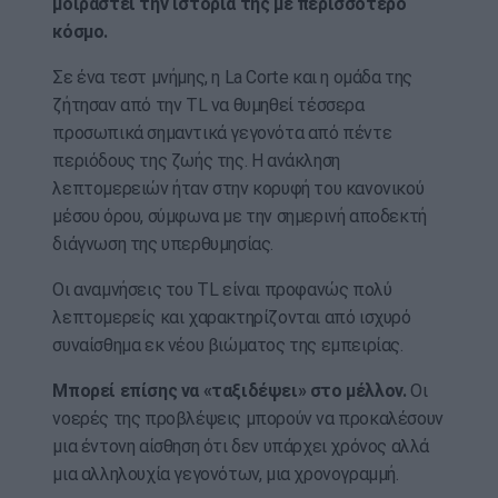
μοιραστεί την ιστορία της με περισσότερο
κόσμο.
Σε ένα τεστ μνήμης, η La Corte και η ομάδα της
ζήτησαν από την TL να θυμηθεί τέσσερα
προσωπικά σημαντικά γεγονότα από πέντε
περιόδους της ζωής της. Η ανάκληση
λεπτομερειών ήταν στην κορυφή του κανονικού
μέσου όρου, σύμφωνα με την σημερινή αποδεκτή
διάγνωση της υπερθυμησίας.
Οι αναμνήσεις του TL είναι προφανώς πολύ
λεπτομερείς και χαρακτηρίζονται από ισχυρό
συναίσθημα εκ νέου βιώματος της εμπειρίας.
Μπορεί επίσης να «ταξιδέψει» στο μέλλον.
Οι
νοερές της προβλέψεις μπορούν να προκαλέσουν
μια έντονη αίσθηση ότι δεν υπάρχει χρόνος αλλά
μια αλληλουχία γεγονότων, μια χρονογραμμή.