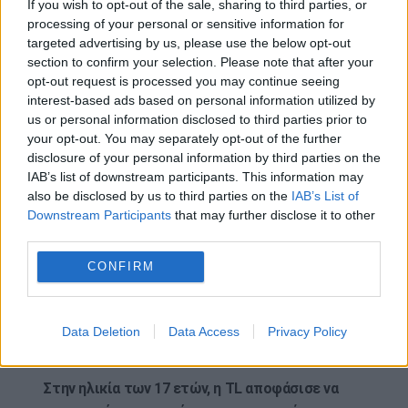
Από τότε που η TL ήταν παιδί, μπορούσε να
If you wish to opt-out of the sale, sharing to third parties, or
processing of your personal or sensitive information for
ταξιδεύει νοερά στο χρόνο για να ξαναζήσει τις
targeted advertising by us, please use the below opt-out
αναμνήσεις της με ζωντανές λεπτομέρειες,
section to confirm your selection. Please note that after your
συχνά από διάφορες οπτικές γωνίες, σαν να
opt-out request is processed you may continue seeing
ήταν πανταχού παρούσα στον τόπο του
interest-based ads based on personal information utilized by
συμβάντος.
us or personal information disclosed to third parties prior to
your opt-out. You may separately opt-out of the further
Η TL αποκάλυψε αυτή την ικανότητα στους
disclosure of your personal information by third parties on the
φίλους της όταν ήταν 8 ετών. Μη μπορώντας να
IAB’s list of downstream participants. This information may
also be disclosed by us to third parties on the
IAB’s List of
φανταστούν για τι πράγμα μιλούσε, την
Downstream Participants
that may further disclose it to other
κατηγόρησαν ότι έλεγε ψέματα.
third parties.
«Συνειδητοποίησε ότι το μυαλό της λειτουργούσε
CONFIRM
με έναν ασυνήθιστο τρόπο και, φοβούμενη μήπως
φανεί περίεργη, το ανέφερε στην οικογένειά της
μόλις στην ηλικία των 16 ετών»
, γράφουν η Λα
Data Deletion
Data Access
Privacy Policy
Κόρτε και οι συνάδελφοί της.
Στην ηλικία των 17 ετών, η TL αποφάσισε να