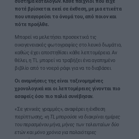
σύστημα καταλόγων. Κάθε παιχνίδι που είχε
ποτέ βρίσκεται εκεί σε έκθεση, με μια ετικέτα
που υπαγορεύει το όνομά του, από ποιον και
πότε προήλθε.
Μπορεί να μελετήσει προσεκτικά τις
οικογενειακές φωτογραφίες στο λευκό δωμάτιο,
καθώς έχει αποστηθίσει κάθε λεπτομέρεια. Αν
θέλει, η TL μπορεί να τραβήξει ένα αγαπημένο
βιβλίο από το νοερό ράφι για να το διαβάσει.
Οι αναμνήσεις της είναι ταξινομημένες
χρονολογικά και οι λεπτομέρειες γίνονται πιο
ασαφείς όσο πιο παλιά συνέβησαν.
«Σε γενικές γραμμές», αναφέρει η έκθεση
περίπτωσης, «η
TL μπορούσε να διακρίνει ημέρες
του περασμένου μήνα, μήνες των τελευταίων δύο
ετών και μόνο χρόνια για παλαιότερες