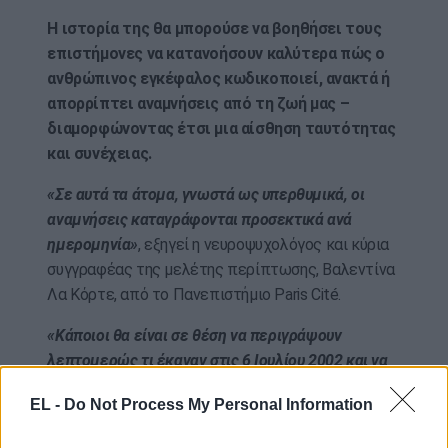
Η ιστορία της θα μπορούσε να βοηθήσει τους
επιστήμονες να κατανοήσουν καλύτερα πώς ο
ανθρώπινος εγκέφαλος κωδικοποιεί, ανακτά ή
απορρίπτει αναμνήσεις από τη ζωή μας –
διαμορφώνοντας έτσι μια αίσθηση ταυτότητας
και συνέχειας.
«Σε αυτά τα άτομα, γνωστά ως υπερθυμικά, οι
αναμνήσεις καταγράφονται προσεκτικά ανά
ημερομηνία»
, εξηγεί η νευροψυχολόγος και κύρια
συγγραφέας της μελέτης περίπτωσης, Βαλεντίνα
Λα Κόρτε, από το Πανεπιστήμιο Paris Cité.
«Κάποιοι θα είναι σε θέση να περιγράψουν
λεπτομερώς τι έκαναν στις 6 Ιουλίου 2002 και να
βιώσουν ξανά τα συναισθήματα και τις αισθήσεις
EL -
Do Not Process My Personal Information
εκείνης της ημέρας».