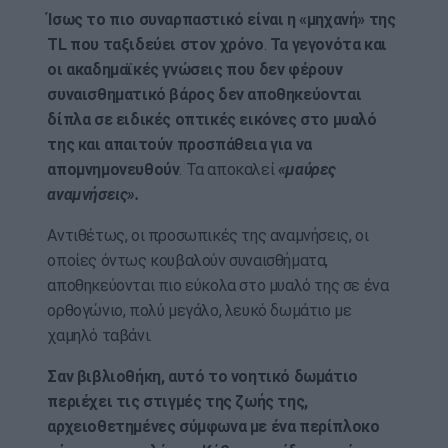
Ίσως το πιο συναρπαστικό είναι η «μηχανή» της
TL που ταξιδεύει στον χρόνο
.
Τα γεγονότα και
οι ακαδημαϊκές γνώσεις που δεν φέρουν
συναισθηματικό βάρος δεν αποθηκεύονται
δίπλα σε ειδικές οπτικές εικόνες στο μυαλό
της και απαιτούν προσπάθεια για να
απομνημονευθούν
. Τα αποκαλεί
«μαύρες
αναμνήσεις».
Αντιθέτως, οι προσωπικές της αναμνήσεις, οι
οποίες όντως κουβαλούν συναισθήματα,
αποθηκεύονται πιο εύκολα στο μυαλό της σε ένα
ορθογώνιο, πολύ μεγάλο, λευκό δωμάτιο με
χαμηλό ταβάνι.
Σαν βιβλιοθήκη, αυτό το νοητικό δωμάτιο
περιέχει τις στιγμές της ζωής της,
αρχειοθετημένες σύμφωνα με ένα περίπλοκο