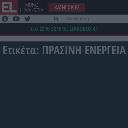
Μετάβαση
ΚΑΤΗΓΟΡΊΕΣ
στο
περιεχόμενο
Α
γι
Στο 2310 521010, LIAKOBOX
41
Ετικέτα:
ΠΡΑΣΙΝΗ ΕΝΕΡΓΕΙΑ