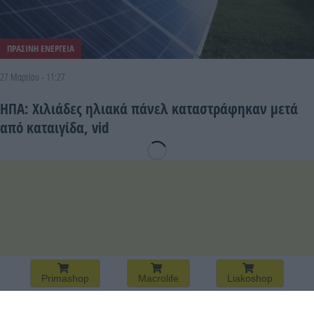
ΠΡΑΣΙΝΗ ΕΝΕΡΓΕΙΑ
27 Μαρτίου - 11:27
ΗΠΑ: Χιλιάδες ηλιακά πάνελ καταστράφηκαν μετά
από καταιγίδα, vid
Primashop
Macrolife
Liakoshop