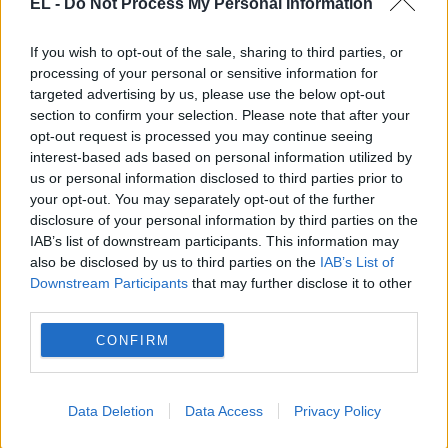
EL -
Do Not Process My Personal Information
If you wish to opt-out of the sale, sharing to third parties, or
processing of your personal or sensitive information for
ΠΡΑΣΙΝΗ ΕΝΕΡΓΕΙΑ
targeted advertising by us, please use the below opt-out
section to confirm your selection. Please note that after your
24 Ιανουαρίου - 16:04
opt-out request is processed you may continue seeing
interest-based ads based on personal information utilized by
Ο Μητσοτάκης ξαφνικά… εξυμνεί το φυσικό αέριο:
us or personal information disclosed to third parties prior to
your opt-out. You may separately opt-out of the further
«Όταν δεν έχεις ήλιο και αέρα…», vid
disclosure of your personal information by third parties on the
IAB’s list of downstream participants. This information may
also be disclosed by us to third parties on the
IAB’s List of
Downstream Participants
that may further disclose it to other
third parties.
CONFIRM
Data Deletion
Data Access
Privacy Policy