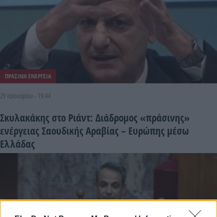
ΠΡΑΣΙΝΗ ΕΝΕΡΓΕΙΑ
29 Ιανουαρίου - 19:44
Σκυλακάκης στο Ριάντ: Διάδρομος «πράσινης»
ενέργειας Σαουδικής Αραβίας – Ευρώπης μέσω
Ελλάδας