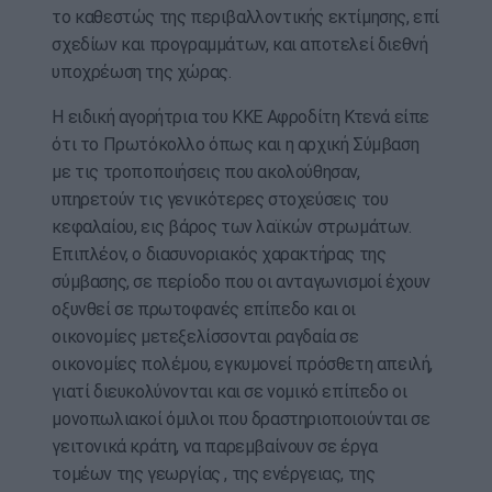
το καθεστώς της περιβαλλοντικής εκτίμησης, επί
σχεδίων και προγραμμάτων, και αποτελεί διεθνή
υποχρέωση της χώρας.
Η ειδική αγορήτρια του ΚΚΕ Αφροδίτη Κτενά είπε
ότι το Πρωτόκολλο όπως και η αρχική Σύμβαση
με τις τροποποιήσεις που ακολούθησαν,
υπηρετούν τις γενικότερες στοχεύσεις του
κεφαλαίου, εις βάρος των λαϊκών στρωμάτων.
Επιπλέον, ο διασυνοριακός χαρακτήρας της
σύμβασης, σε περίοδο που οι ανταγωνισμοί έχουν
οξυνθεί σε πρωτοφανές επίπεδο και οι
οικονομίες μετεξελίσσονται ραγδαία σε
οικονομίες πολέμου, εγκυμονεί πρόσθετη απειλή,
γιατί διευκολύνονται και σε νομικό επίπεδο οι
μονοπωλιακοί όμιλοι που δραστηριοποιούνται σε
γειτονικά κράτη, να παρεμβαίνουν σε έργα
τομέων της γεωργίας , της ενέργειας, της