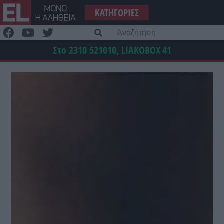
Μετάβαση
ΚΑΤΗΓΟΡΊΕΣ
στο
περιεχόμενο
Α
γι
Στο 2310 521010, LIAKOBOX
41