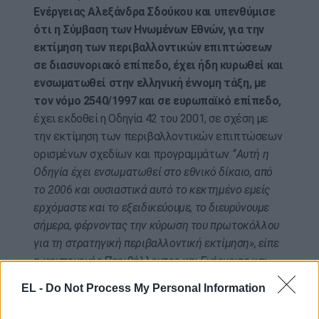
Ενέργειας Αλεξάνδρα Σδούκου και υπενθύμισε
ότι η Σύμβαση των Ηνωμένων Εθνών, για την
εκτίμηση των περιβαλλοντικών επιπτώσεων
σε διασυνοριακό επίπεδο, έχει ήδη κυρωθεί και
ενσωματωθεί στην ελληνική έννομη τάξη, με
τον νόμο 2540/1997 και σε ευρωπαϊκό επίπεδο,
έχει εκδοθεί η Οδηγία 42 του 2001, σε σχέση με
την εκτίμηση των περιβαλλοντικών επιπτώσεων
ορισμένων σχεδίων και προγραμμάτων. “
Αυτή η
Οδηγία έχει ενσωματωθεί στο εθνικό δίκαιο, από
το 2006 και ουσιαστικά αυτό το κεκτημένο εμείς
ερχόμαστε και το εξειδικεύουμε, το διευρύνουμε
σήμερα, φέρνοντας την κύρωση του πρωτοκόλλου
για τη στρατηγική περιβαλλοντική εκτίμηση», είπε
η υφυπουργός Περιβάλλοντος και Ενέργειας και
πρόσθεσε ότι το πρωτόκολλο «αφενός επεκτείνει
EL -
Do Not Process My Personal Information
το πεδίο εφαρμογής της σύμβασης σε σχέδια και
προγράμματα, πολιτικές και νομοθετικές πράξεις