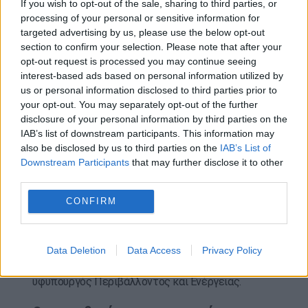
If you wish to opt-out of the sale, sharing to third parties, or
και αφετέρου ενεργοποιεί αυτή τη διαδικασία και
processing of your personal or sensitive information for
απέναντι σε γειτονικές μας χώρες που δεν είναι
targeted advertising by us, please use the below opt-out
μέλη της ΕΕ, αλλά είναι μέλη της σύμβασης
“
section to confirm your selection. Please note that after your
opt-out request is processed you may continue seeing
«
Η Ελλάδα έχει ήδη ένα υψηλό επίπεδο ελέγχου
interest-based ads based on personal information utilized by
us or personal information disclosed to third parties prior to
στις περιβαλλοντικές επιπτώσεις, για διάφορες
your opt-out. You may separately opt-out of the further
δραστηριότητες.
Οποιοδήποτε έργο και
disclosure of your personal information by third parties on the
οποιαδήποτε δραστηριότητα υπόκειται στη βάσανο
IAB’s list of downstream participants. This information may
των περιβαλλοντικών μελετών, της δημόσιας
also be disclosed by us to third parties on the
IAB’s List of
διαβούλευσης. Η Διεύθυνση Περιβαλλοντικής
Downstream Participants
that may further disclose it to other
third parties.
Αδειοδότησης που είναι υπό τον Γενικό Γραμματέα
Περιβάλλοντος έχει πολύ μεγάλη τεχνογνωσία και
CONFIRM
εμπειρία, μελετά διεξοδικά κάθε σχόλιο από κάθε
πολίτη για κάθε έργο που υπόκειται σε
περιβαλλοντικό έλεγχο, πριν εκδοθεί η απόφαση
Data Deletion
Data Access
Privacy Policy
έγκρισης περιβαλλοντικών όρων»
, ανέφερε η
υφυπουργός Περιβάλλοντος και Ενέργειας.