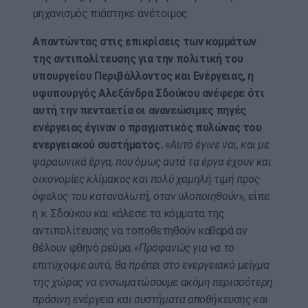
μηχανισμός πιάστηκε ανέτοιμος.
Απαντώντας στις επικρίσεις των κομμάτων
της αντιπολίτευσης για την πολιτική του
υπουργείου Περιβάλλοντος και Ενέργειας, η
υφυπουργός Αλεξάνδρα Σδούκου ανέφερε ότι
αυτή την πενταετία οι ανανεώσιμες πηγές
ενέργειας έγιναν ο πραγματικός πυλώνας του
ενεργειακού συστήματος.
«
Αυτό έγινε ναι, και με
φαραωνικά έργα, που όμως αυτά τα έργα έχουν και
οικονομίες κλίμακος και πολύ χαμηλή τιμή προς
όφελος του καταναλωτή, όταν υλοποιηθούν
», είπε
η κ. Σδούκου και κάλεσε τα κόμματα της
αντιπολίτευσης να τοποθετηθούν καθαρά αν
θέλουν φθηνό ρεύμα.
«Προφανώς για να το
επιτύχουμε αυτό, θα πρέπει στο ενεργειακό μείγμα
της χώρας να ενσωματώσουμε ακόμη περισσότερη
πράσινη ενέργεια και συστήματα αποθήκευσης και