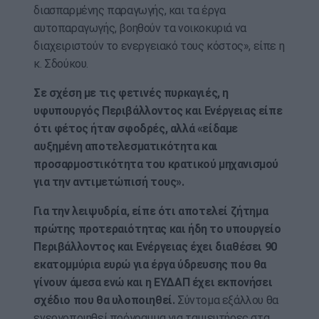
διασπαρμένης παραγωγής, και τα έργα
αυτοπαραγωγής, βοηθούν τα νοικοκυριά να
διαχειριστούν το ενεργειακό τους κόστος», είπε η
κ. Σδούκου.
Σε σχέση με τις φετινές πυρκαγιές, η
υφυπουργός Περιβάλλοντος και Ενέργειας είπε
ότι φέτος ήταν σφοδρές, αλλά «είδαμε
αυξημένη αποτελεσματικότητα και
προσαρμοστικότητα του κρατικού μηχανισμού
για την αντιμετώπισή τους».
Για την λειψυδρία, είπε ότι αποτελεί ζήτημα
πρώτης προτεραιότητας και ήδη το υπουργείο
Περιβάλλοντος και Ενέργειας έχει διαθέσει 90
εκατομμύρια ευρώ για έργα ύδρευσης που θα
γίνουν άμεσα ενώ και η ΕΥΔΑΠ έχει εκπονήσει
σχέδιο που θα υλοποιηθεί.
Σύντομα εξάλλου θα
ενεργοποιηθεί πρόγραμμα για ταμιευτήρες στα