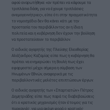
αφού αναρωτήθηκε «αν πρέπει να κάψουμε τα
τριπλάσια δάση, για να έχουμε τριπλάσιες
ανεμογεννήτριες», είπε ότι στην πραγματικότητα
το νομοσχέδιο δεν θα κάνει κάτι με την
προστασία του περιβάλλοντος αν η ίδια η
πολιτεία και η κυβέρνηση δεν έχουν την βούληση
να προστατεύσουν το περιβάλλον.
Ο ειδικός αγορητής της Πλεύσης Ελευθερίας
Αλέξανδρος Καζαμίας είπε πως η κυβέρνηση θα
πρέπει να ενημερώσει τη Βουλή πως έχει
εφαρμοστεί μέχρι σήμερα η σύμβαση των
Ηνωμένων Εθνών, αναφορικά με τις
περιβαλλοντικές μελέτες επιπτώσεων έργων.
Ο ειδικός αγορητής των «Σπαρτιατών» Πέτρος
Δημητριάδης είπε πως παρά τις διαβεβαιώσεις
ότι ο κρατικός μηχανισμός ήταν έτοιμος για τις
πυρκαγιές, για μια ακόμη φορά ο κρατικός