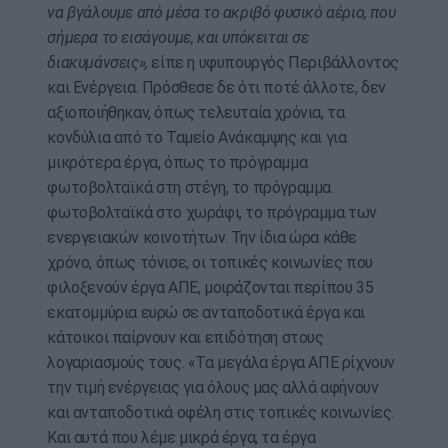
να βγάλουμε από μέσα το ακριβό φυσικό αέριο, που
σήμερα το εισάγουμε, και υπόκειται σε
διακυμάνσεις»,
είπε η υφυπουργός Περιβάλλοντος
και Ενέργεια. Πρόσθεσε δε ότι ποτέ άλλοτε, δεν
αξιοποιήθηκαν, όπως τελευταία χρόνια, τα
κονδύλια από το Ταμείο Ανάκαμψης και για
μικρότερα έργα, όπως το πρόγραμμα
φωτοβολταϊκά στη στέγη, το πρόγραμμα
φωτοβολταϊκά στο χωράφι, το πρόγραμμα των
ενεργειακών κοινοτήτων. Την ίδια ώρα κάθε
χρόνο, όπως τόνισε, οι τοπικές κοινωνίες που
φιλοξενούν έργα ΑΠΕ, μοιράζονται περίπου 35
εκατομμύρια ευρώ σε ανταποδοτικά έργα και
κάτοικοι παίρνουν και επιδότηση στους
λογαριασμούς τους. «Τα μεγάλα έργα ΑΠΕ ρίχνουν
την τιμή ενέργειας για όλους μας αλλά αφήνουν
και ανταποδοτικά οφέλη στις τοπικές κοινωνίες.
Και αυτά που λέμε μικρά έργα, τα έργα