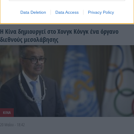
ΗΝΩΜΕΝΑ ΕΘΝΗ
Data Deletion
Data Access
Privacy Policy
30 Μαΐου - 13:17
Η Κίνα δημιουργεί στο Χονγκ Κόνγκ ένα όργανο
διεθνούς μεσολάβησης
ΚΙΝΑ
20 Μαΐου - 18:42