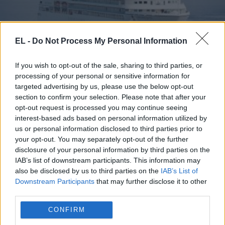
EL -
Do Not Process My Personal Information
ΑΤΛΑΝΤΙΚΟΣ
If you wish to opt-out of the sale, sharing to third parties, or
3 Μαΐου - 21:27
processing of your personal or sensitive information for
targeted advertising by us, please use the below opt-out
Ο ΠΟΥ συνδέει 3 θανάτους σε κρουαζιερόπλοιο στον
section to confirm your selection. Please note that after your
opt-out request is processed you may continue seeing
Ατλαντικό «με πιθανό ξέσπασμα ιού hantavirus»
interest-based ads based on personal information utilized by
us or personal information disclosed to third parties prior to
your opt-out. You may separately opt-out of the further
disclosure of your personal information by third parties on the
IAB’s list of downstream participants. This information may
also be disclosed by us to third parties on the
IAB’s List of
Downstream Participants
that may further disclose it to other
third parties.
CONFIRM