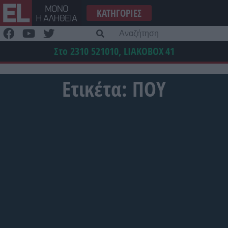
Μετάβαση
ΚΑΤΗΓΟΡΊΕΣ
στο
περιεχόμενο
Α
γι
Στο 2310 521010, LIAKOBOX
41
Ετικέτα:
ΠΟΥ