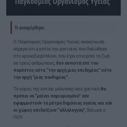
Παγκόσμιος Οργανισμός Υγείας
Τι αναφέρθηκε
Ο Παγκόσμιος Οργανισμός Υγείας ανακοίνωσε
σήμερα ότι η εστία του χανταϊού που δηλώθηκε
στο κρουαζιερόπλοιο, που έχει στοιχίσει τη ζωή
σε τρεις ανθρώπους,
δεν συνιστά επί του
παρόντος ούτε “την αρχή μιας επιδημίας” ούτε
την αρχή “μιας πανδημίας”.
Το εύρος της εστίας μόλυνσης από χανταϊό
θα
πρέπει να “μείνει περιορισμένο” εάν
εφαρμοστούν τα μέτρα δημόσιας υγείας και εάν
οι χώρες επιδείξουν “αλληλεγγύη”
, δήλωσε ο
ΠΟΥ.