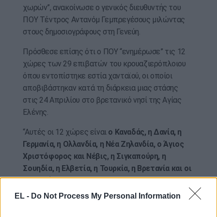
χωρών”, ανακοίνωσε ο γενικός διευθυντής του
ΠΟΥ Τέντρος Αντανόμ Γεμπρεγέσους μιλώντας
στους δημοσιογράφους στη Γενεύη.
Πρόσθεσε επίσης ότι ο ΠΟΥ “ενημέρωσε” τις 12
χώρες των 29 επιβατών του κρουαζιερόπλοιου
όπου εντοπίστηκε εστία χανταϊού, οι οποίοι
αποβιβάστηκαν κατά τη διάρκεια μιας στάσης
στις 24 Απριλίου στο βρετανικό νησί της Αγίας
Ελένης.
“Αυτές οι 12 χώρες είναι
ο Καναδάς, η Δανία, η
Γερμανία, η Ολλανδία, η Νέα Ζηλανδία, ο Άγιος
Χριστόφορος και Νέβις, η Σιγκαπούρη, η
Σουηδία, η Ελβετία, η Τουρκία, η Βρετανία και οι
ΗΠΑ
“, δήλωσε ο Γεμπρεγέσους στους
δημοσιογράφους.
EL -
Do Not Process My Personal Information
Με πληροφορίες από ΑΠΕ-ΜΠΕ/photo: ΑΠΕ-ΜΠΕ-