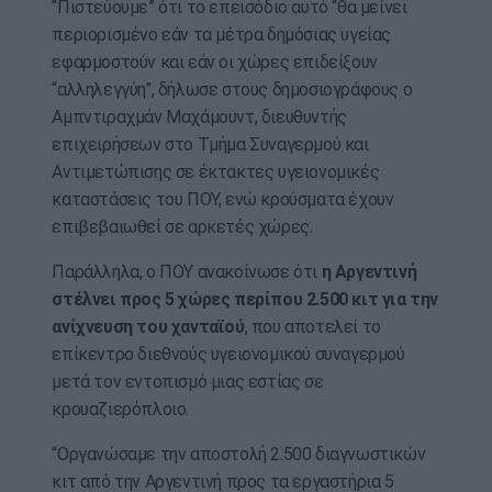
“Πιστεύουμε” ότι το επεισόδιο αυτό “θα μείνει
περιορισμένο εάν τα μέτρα δημόσιας υγείας
εφαρμοστούν και εάν οι χώρες επιδείξουν
“αλληλεγγύη”, δήλωσε στους δημοσιογράφους ο
Αμπντιραχμάν Μαχάμουντ, διευθυντής
επιχειρήσεων στο Τμήμα Συναγερμού και
Αντιμετώπισης σε έκτακτες υγειονομικές
καταστάσεις του ΠΟΥ, ενώ κρούσματα έχουν
επιβεβαιωθεί σε αρκετές χώρες.
Παράλληλα, ο ΠΟΥ ανακοίνωσε ότι
η Αργεντινή
στέλνει προς 5 χώρες περίπου 2.500 κιτ για την
ανίχνευση του χανταϊού
, που αποτελεί το
επίκεντρο διεθνούς υγειονομικού συναγερμού
μετά τον εντοπισμό μιας εστίας σε
κρουαζιερόπλοιο.
“Οργανώσαμε την αποστολή 2.500 διαγνωστικών
κιτ από την Αργεντινή προς τα εργαστήρια 5