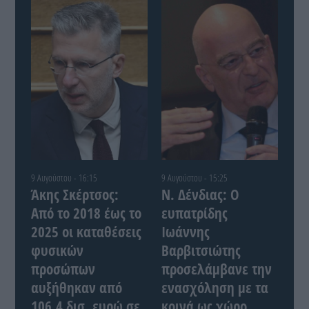
9 Αυγούστου - 16:15
9 Αυγούστου - 15:25
Άκης Σκέρτσος:
Ν. Δένδιας: Ο
Από το 2018 έως το
ευπατρίδης
2025 οι καταθέσεις
Ιωάννης
φυσικών
Βαρβιτσιώτης
προσώπων
προσελάμβανε την
αυξήθηκαν από
ενασχόληση με τα
106,4 δισ. ευρώ σε
κοινά ως χώρο