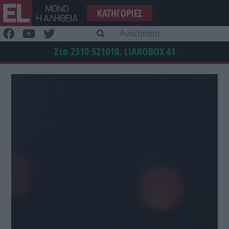
Μετάβαση
ΚΑΤΗΓΟΡΊΕΣ
στο
περιεχόμενο
Α
γι
Στο 2310 521010, LIAKOBOX
41