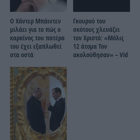
Ο Χάντερ Μπάιντεν
Γκουρού του
μιλάει για το πώς ο
σκότους χλευάζει
καρκίνος του πατέρα
τον Χριστό: «Μόλις
του έχει εξαπλωθεί
12 άτομα Τον
στα οστά
ακολούθησαν» – Vid