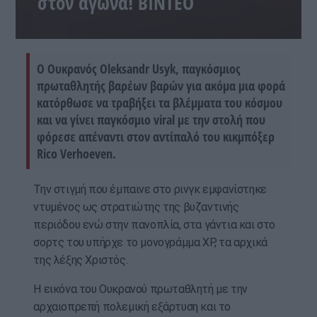
στον αγώνα! ΒΙΝΤΕΟ
Ο Ουκρανός Oleksandr Usyk, παγκόσμιος
πρωταθλητής βαρέων βαρών για ακόμα μια φορά
κατόρθωσε να τραβήξει τα βλέμματα του κόσμου
και να γίνει παγκόσμιο viral με την στολή που
φόρεσε απέναντι στον αντίπαλό του κικμπόξερ
Rico Verhoeven.
Την στιγμή που έμπαινε στο ρινγκ εμφανίστηκε
ντυμένος ως στρατιώτης της βυζαντινής
περιόδου ενώ στην πανοπλία, στα γάντια και στο
σορτς του υπήρχε το μονογράμμα ΧΡ, τα αρχικά
της λέξης Χριστός.
Η εικόνα του Ουκρανού πρωταθλητή με την
αρχαιοπρεπή πολεμική εξάρτυση και το