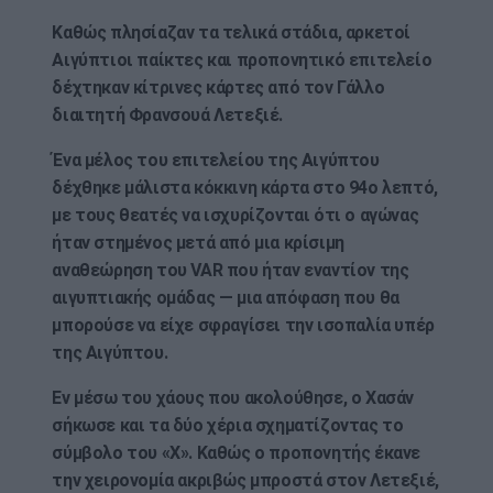
Καθώς πλησίαζαν τα τελικά στάδια, αρκετοί
Αιγύπτιοι παίκτες και προπονητικό επιτελείο
δέχτηκαν κίτρινες κάρτες από τον Γάλλο
διαιτητή Φρανσουά Λετεξιέ.
Ένα μέλος του επιτελείου της Αιγύπτου
δέχθηκε μάλιστα κόκκινη κάρτα στο 94ο λεπτό,
με τους θεατές να ισχυρίζονται ότι ο αγώνας
ήταν στημένος μετά από μια κρίσιμη
αναθεώρηση του VAR που ήταν εναντίον της
αιγυπτιακής ομάδας — μια απόφαση που θα
μπορούσε να είχε σφραγίσει την ισοπαλία υπέρ
της Αιγύπτου.
Εν μέσω του χάους που ακολούθησε, ο Χασάν
σήκωσε και τα δύο χέρια σχηματίζοντας το
σύμβολο του «Χ». Καθώς ο προπονητής έκανε
την χειρονομία ακριβώς μπροστά στον Λετεξιέ,