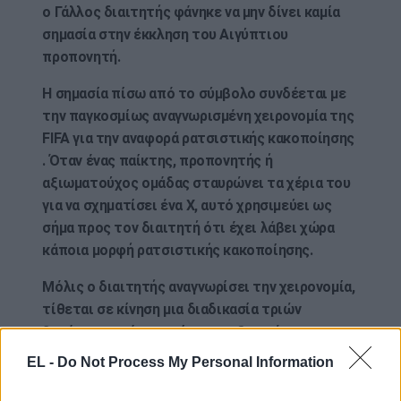
ο Γάλλος διαιτητής φάνηκε να μην δίνει καμία
σημασία στην έκκληση του Αιγύπτιου
προπονητή.
Η σημασία πίσω από το σύμβολο συνδέεται με
την παγκοσμίως αναγνωρισμένη χειρονομία της
FIFA για την αναφορά ρατσιστικής κακοποίησης
. Όταν ένας παίκτης, προπονητής ή
αξιωματούχος ομάδας σταυρώνει τα χέρια του
για να σχηματίσει ένα Χ, αυτό χρησιμεύει ως
σήμα προς τον διαιτητή ότι έχει λάβει χώρα
κάποια μορφή ρατσιστικής κακοποίησης.
Μόλις ο διαιτητής αναγνωρίσει την χειρονομία,
τίθεται σε κίνηση μια διαδικασία τριών
βημάτων κατά την κρίση του, ξεκινώντας με την
άμεση διακοπή του αγώνα. Εάν η κακοποίηση
EL -
Do Not Process My Personal Information
συνεχιστεί, το παιχνίδι θα διακοπεί και, εάν
συνεχιστεί πέρα ​​από αυτό το σημείο, ο αγώνας