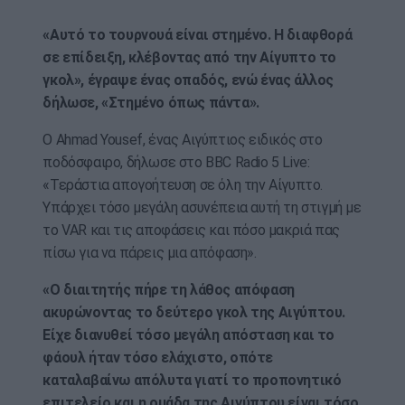
«Αυτό το τουρνουά είναι στημένο. Η διαφθορά
σε επίδειξη, κλέβοντας από την Αίγυπτο το
γκολ», έγραψε ένας οπαδός, ενώ ένας άλλος
δήλωσε, «Στημένο όπως πάντα».
Ο Ahmad Yousef, ένας Αιγύπτιος ειδικός στο
ποδόσφαιρο, δήλωσε στο BBC Radio 5 Live:
«Τεράστια απογοήτευση σε όλη την Αίγυπτο.
Υπάρχει τόσο μεγάλη ασυνέπεια αυτή τη στιγμή με
το VAR και τις αποφάσεις και πόσο μακριά πας
πίσω για να πάρεις μια απόφαση».
«Ο διαιτητής πήρε τη λάθος απόφαση
ακυρώνοντας το δεύτερο γκολ της Αιγύπτου.
Είχε διανυθεί τόσο μεγάλη απόσταση και το
φάουλ ήταν τόσο ελάχιστο, οπότε
καταλαβαίνω απόλυτα γιατί το προπονητικό
επιτελείο και η ομάδα της Αιγύπτου είναι τόσο