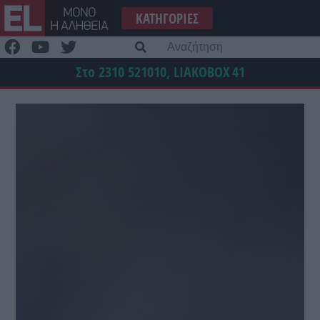
Μετάβαση
ΚΑΤΗΓΟΡΊΕΣ
στο
περιεχόμενο
Α
γι
Στο 2310 521010, LIAKOBOX
41