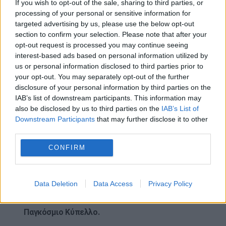
If you wish to opt-out of the sale, sharing to third parties, or
τελικά θα διακοπεί.
processing of your personal or sensitive information for
targeted advertising by us, please use the below opt-out
Ωστόσο, αντί να ακολουθήσει αυτά τα τρία
section to confirm your selection. Please note that after your
βήματα, ο Χασάν έλαβε κίτρινη κάρτα και ο
opt-out request is processed you may continue seeing
interest-based ads based on personal information utilized by
αγώνας συνεχίστηκε.
us or personal information disclosed to third parties prior to
your opt-out. You may separately opt-out of the further
Ο λόγος πίσω από την κίτρινη κάρτα του Χασάν
disclosure of your personal information by third parties on the
παραμένει ασαφής, αν και η απογοήτευσή του
IAB’s list of downstream participants. This information may
προφανώς μεγάλωνε σε όλη τη διάρκεια του
also be disclosed by us to third parties on the
IAB’s List of
αγώνα.
Downstream Participants
that may further disclose it to other
third parties.
Παρά το γεγονός ότι ο Ζίκο βρήκε καθαρά τα
CONFIRM
δίχτυα έξι λεπτά αργότερα, οι οπαδοί
κατέφυγαν μαζικά στα μέσα κοινωνικής
δικτύωσης, πεπεισμένοι ότι οι διαιτητές
Data Deletion
Data Access
Privacy Policy
συνωμοτούσαν για να κρατήσουν την ομάδα του
Μέσι σε καλό δρόμο στην πορεία της για το
Παγκόσμιο Κύπελλο.